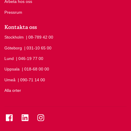
Arbeta hos oss
Pressrum
Kontakta oss
Stockholm
Ring Stockholm på
| 08-789 42 00
Göteborg
Ring Göteborg på
| 031-10 65 00
Lund
Ring Lund på
| 046-19 77 00
Uppsala
Ring Uppsala på
| 018-68 00 00
Umeå
Ring Umeå på
| 090-71 14 00
Alla orter
Se folkuniversitetet på Facebook
Se folkuniversitetet på LinkedIn
Se folkuniversitetet på Instagram