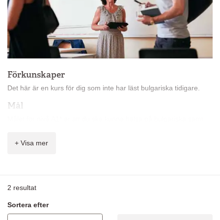
Förkunskaper
Det här är en kurs för dig som inte har läst bulgariska tidigare.
Mål
Målet för nivå A1* är att du ska kunna hälsa på bulgariska samt
förstå och bygga väldigt enkla meningar.
+ Visa mer
Innehåll
På kursen får du lära dig:
vardagsfraser
2
resultat
presentera dig själv och andra
ställa väldigt enkla frågor och förstå väldigt enkla svar
Sortera efter
introduktion till målspråkets kultur och samhällsliv