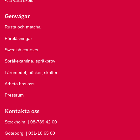
Alla våra skolor
Genvägar
Rusta och matcha
Föreläsningar
Swedish courses
Språkexamina, språkprov
Läromedel, böcker, skrifter
Arbeta hos oss
Pressrum
Kontakta oss
Stockholm
Ring Stockholm på
| 08-789 42 00
Göteborg
Ring Göteborg på
| 031-10 65 00