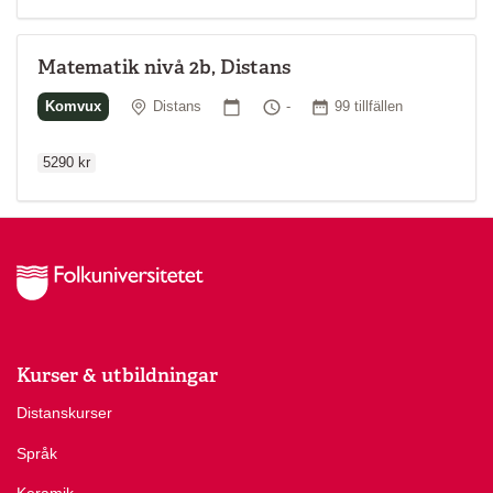
Matematik nivå 2b, Distans
Ordinarie p
Plats
Startdatum
Tid
Antal tillfällen
Komvux
Distans
-
99 tillfällen
5290 kr
Kurser & utbildningar
Distanskurser
Språk
Keramik