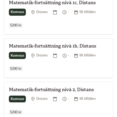
Matematik-fortsättning nivå 1c, Distans
Ordinarie p
Plats
Startdatum
Tid
Antal tillfällen
Komvux
Distans
-
99 tillfällen
5290 kr
Matematik-fortsättning nivå 1b, Distans
Ordinarie p
Plats
Startdatum
Tid
Antal tillfällen
Komvux
Distans
-
99 tillfällen
5290 kr
Matematik-fortsättning nivå 2, Distans
Ordinarie p
Plats
Startdatum
Tid
Antal tillfällen
Komvux
Distans
-
99 tillfällen
5290 kr