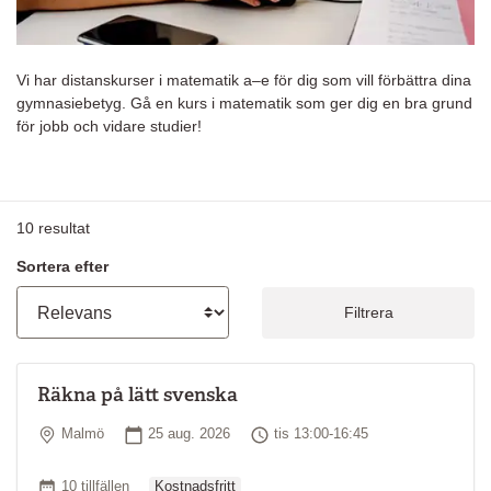
Vi har distanskurser i matematik a–e för dig som vill förbättra dina
gymnasiebetyg. Gå en kurs i matematik som ger dig en bra grund
för jobb och vidare studier!
10
resultat
Sortera efter
Filtrera
Räkna på lätt svenska
Plats
Startdatum
Tid
Malmö
25 aug. 2026
tis 13:00-16:45
Ordinarie pris
Antal tillfällen
10 tillfällen
Kostnadsfritt