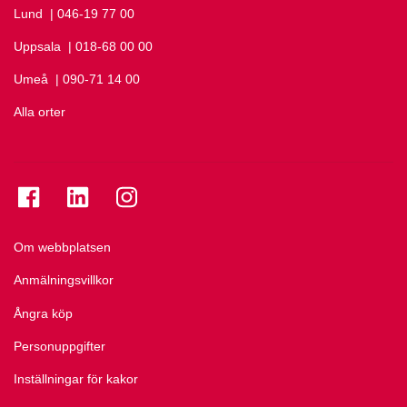
Lund
Ring Lund på
| 046-19 77 00
Uppsala
Ring Uppsala på
| 018-68 00 00
Umeå
Ring Umeå på
| 090-71 14 00
Alla orter
Se folkuniversitetet på Facebook
Se folkuniversitetet på LinkedIn
Se folkuniversitetet på Instagram
Om webbplatsen
Anmälningsvillkor
Ångra köp
Personuppgifter
Inställningar för kakor