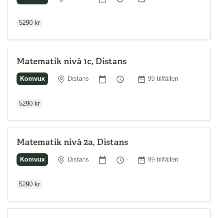
5290 kr
Matematik nivå 1c, Distans
Ordinarie p
Plats
Startdatum
Tid
Antal tillfällen
Komvux
Distans
-
99 tillfällen
5290 kr
Matematik nivå 2a, Distans
Ordinarie p
Plats
Startdatum
Tid
Antal tillfällen
Komvux
Distans
-
99 tillfällen
5290 kr