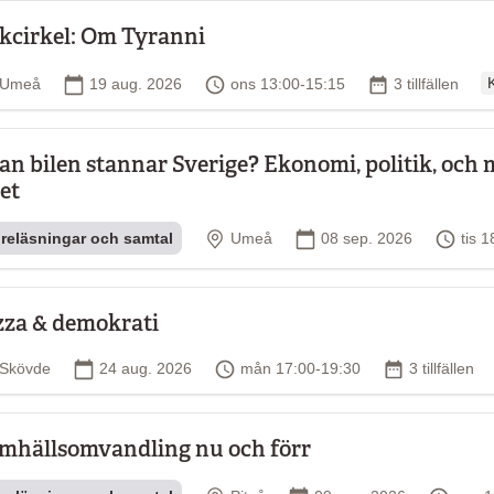
kcirkel: Om Tyranni
O
Plats
Startdatum
Tid
Antal tillfällen
Umeå
19 aug. 2026
ons 13:00-15:15
3 tillfällen
K
an bilen stannar Sverige? Ekonomi, politik, och 
let
Plats
Startdatum
Tid
reläsningar och samtal
Umeå
08 sep. 2026
tis 
zza & demokrati
Plats
Startdatum
Tid
Antal tillfäll
Skövde
24 aug. 2026
mån 17:00-19:30
3 tillfällen
mhällsomvandling nu och förr