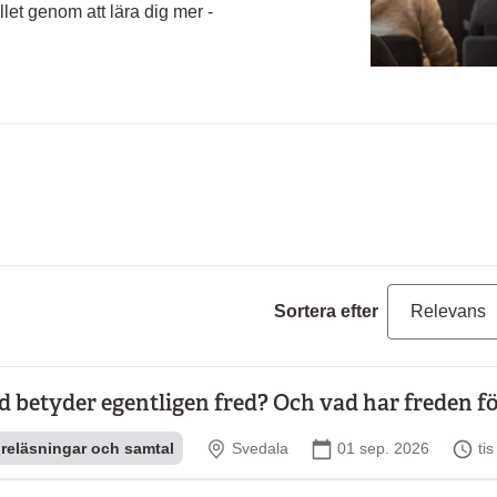
et genom att lära dig mer -
Sortera efter
d betyder egentligen fred? Och vad har freden för
Plats
Startdatum
Ti
reläsningar och samtal
Svedala
01 sep. 2026
ti