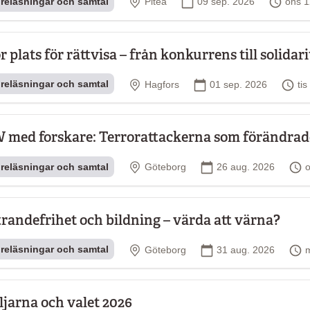
Plats
Startdatum
Tid
reläsningar och samtal
Piteå
09 sep. 2026
ons 1
r plats för rättvisa – från konkurrens till solidari
Plats
Startdatum
Ti
reläsningar och samtal
Hagfors
01 sep. 2026
ti
 med forskare: Terrorattackerna som förändrad
Plats
Startdatum
T
reläsningar och samtal
Göteborg
26 aug. 2026
o
trandefrihet och bildning – värda att värna?
Plats
Startdatum
T
reläsningar och samtal
Göteborg
31 aug. 2026
ljarna och valet 2026