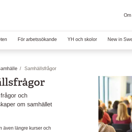
Om 
eten
För arbetssökande
YH och skolor
New in Sw
Samhälle
Samhällsfrågor
llsfrågor
 frågor och
skaper om samhället
en även längre kurser och