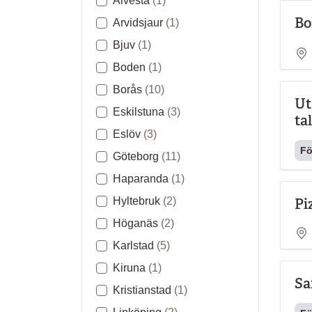
Alvesta
(1)
Bo
Arvidsjaur
(1)
Bjuv
(1)
Boden
(1)
Borås
(10)
Ut
Eskilstuna
(3)
ta
Eslöv
(3)
Fö
Göteborg
(11)
Haparanda
(1)
Pi
Hyltebruk
(2)
Höganäs
(2)
Karlstad
(5)
Kiruna
(1)
Sa
Kristianstad
(1)