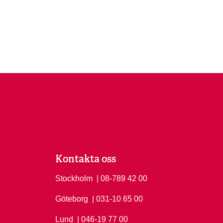
Kontakta oss
Stockholm
Ring Stockholm på
| 08-789 42 00
Göteborg
Ring Göteborg på
| 031-10 65 00
Lund
Ring Lund på
| 046-19 77 00