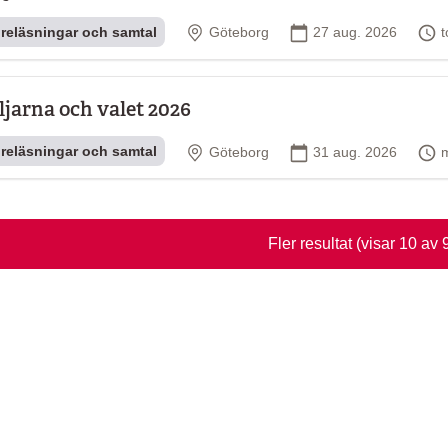
Plats
Startdatum
T
reläsningar och samtal
Göteborg
27 aug. 2026
t
ljarna och valet 2026
Plats
Startdatum
T
reläsningar och samtal
Göteborg
31 aug. 2026
Fler resultat
(visar 10 av 