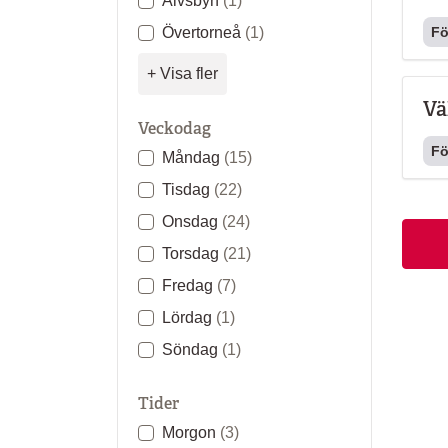
Älvsbyn
(1)
Fö
Övertorneå
(1)
+ Visa fler
Vä
Veckodag
Fö
Måndag
(15)
Tisdag
(22)
Onsdag
(24)
Torsdag
(21)
Fredag
(7)
Lördag
(1)
Söndag
(1)
Tider
Morgon
(3)