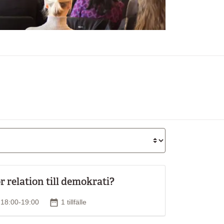
 relation till demokrati?
d
Antal tillfällen
s 18:00-19:00
1 tillfälle