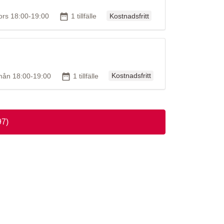
Ordinarie pris
id
Antal tillfällen
ors 18:00-19:00
1 tillfälle
Kostnadsfritt
Ordinarie pris
id
Antal tillfällen
mån 18:00-19:00
1 tillfälle
Kostnadsfritt
97)