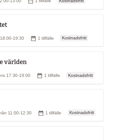
Antal tillfällen
2:00-13:00
1 tillfälle
Kostnadsfritt
tet
Ordinarie pris
d
Antal tillfällen
s 18:00-19:30
1 tillfälle
Kostnadsfritt
e världen
Ordinarie pris
id
Antal tillfällen
ns 17:30-19:00
1 tillfälle
Kostnadsfritt
Ordinarie pris
id
Antal tillfällen
mån 11:00-12:30
1 tillfälle
Kostnadsfritt