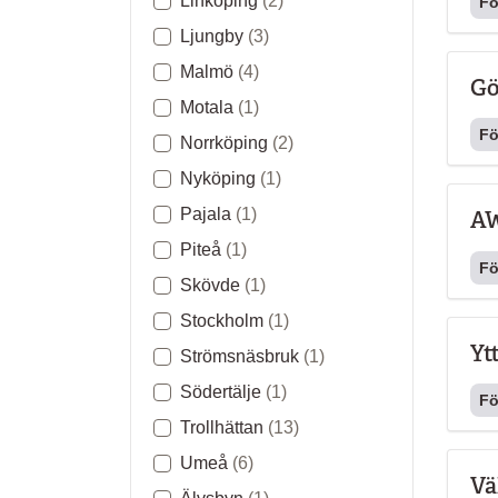
Linköping
(2)
Fö
Ljungby
(3)
Malmö
(4)
Gö
Motala
(1)
Fö
Norrköping
(2)
Nyköping
(1)
Pajala
(1)
AW
Piteå
(1)
Fö
Skövde
(1)
Stockholm
(1)
Yt
Strömsnäsbruk
(1)
Södertälje
(1)
Fö
Trollhättan
(13)
Umeå
(6)
Vä