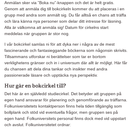
Anmälan sker via ”Boka nu”-knappen och det är helt gratis.
Genom att anmäla dig till bokcirkeln kommer du att placeras i en
grupp med andra som anmält sig. Du får alltså en chans att träffa
och lära känna nya personer som delar ditt intresse för läsning.
Alla är välkomna att anmäla sig! Datum för cirkelns start
meddelas när gruppen är stor nog.
I vår bokcirkel samlas ni för att dyka ner i några av de mest
fascinerande och fantasieggande böckerna som någonsin skrivits.
Tillsammans utforskar ni berättelser som tar er bortom
verklighetens gränser och in i universum där allt är möjligt. Här får
du chansen att dela dina tankar och insikter med andra
passionerade läsare och upptäcka nya perspektiv.
Hur går en bokcirkel till?
Det här är en självledd studiecirkel. Det betyder att gruppen på
egen hand ansvarar för planering och genomförande av träffarna.
Folkuniversitetets kontaktperson finns hela tiden tillgänglig som
bollplank och stöd vid eventuella frågor, men gruppen ses på
egen hand. Folkuniversitets personal finns dock med vid uppstart
och avslut. Folkuniversitetet ordnar: