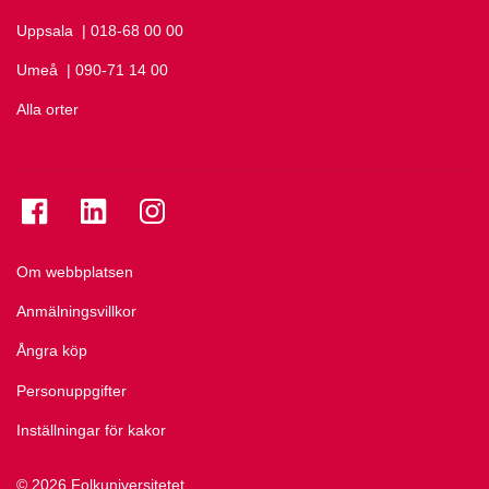
Uppsala
Ring Uppsala på
| 018-68 00 00
Umeå
Ring Umeå på
| 090-71 14 00
Alla orter
Se folkuniversitetet på Facebook
Se folkuniversitetet på LinkedIn
Se folkuniversitetet på Instagram
Om webbplatsen
Anmälningsvillkor
Ångra köp
Personuppgifter
Inställningar för kakor
© 2026 Folkuniversitetet