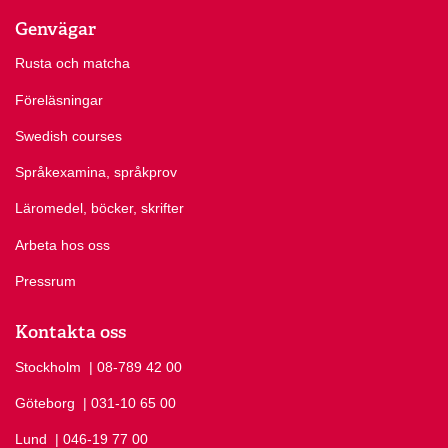
Genvägar
Rusta och matcha
Föreläsningar
Swedish courses
Språkexamina, språkprov
Läromedel, böcker, skrifter
Arbeta hos oss
Pressrum
Kontakta oss
Stockholm
Ring Stockholm på
| 08-789 42 00
Göteborg
Ring Göteborg på
| 031-10 65 00
Lund
Ring Lund på
| 046-19 77 00