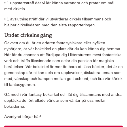
• 1 uppstartsträff där vi lär känna varandra och pratar om mål
med cirkeln.
• 1 avslutningsträff där vi utvärderar cirkeln tillsammans och
hjälper cirkelledaren med den sista rapporteringen.
Under cirkelns gång
Oavsett om du är en erfaren fantasyälskare eller nyfiken
nybörjare, är vår bokcirkel en plats där du kan känna dig hemma.
Här får du chansen att fördjupa dig i litteraturens mest fantastiska
verk och träffa likasinnade som delar din passion för magiska
berättelser. Vår bokcirkel är mer än bara att läsa böcker; det är en
gemenskap där ni kan dela era upplevelser, diskutera teman som
mod, vänskap och kampen mellan gott och ont, och fira vår kärlek
till fantasygenren.
Gå med i vår fantasy-bokcirkel och låt dig tillsammans med andra
upptäcka de förtrollade världar som väntar på oss mellan
boksidorna.
Äventyret börjar här!