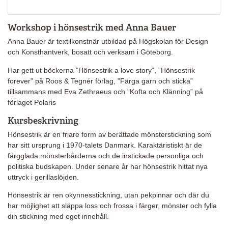
Workshop i hönsestrik med Anna Bauer
Anna Bauer är textilkonstnär utbildad på Högskolan för Design
och Konsthantverk, bosatt och verksam i Göteborg.
Har gett ut böckerna ”Hönsestrik a love story”, ”Hönsestrik
forever” på Roos & Tegnér förlag, ”Färga garn och sticka”
tillsammans med Eva Zethraeus och ”Kofta och Klänning” på
förlaget Polaris
Kursbeskrivning
Hönsestrik är en friare form av berättade mönsterstickning som
har sitt ursprung i 1970-talets Danmark. Karaktäristiskt är de
färgglada mönsterbårderna och de instickade personliga och
politiska budskapen. Under senare år har hönsestrik hittat nya
uttryck i gerillaslöjden.
Hönsestrik är ren okynnesstickning, utan pekpinnar och där du
har möjlighet att släppa loss och frossa i färger, mönster och fylla
din stickning med eget innehåll.