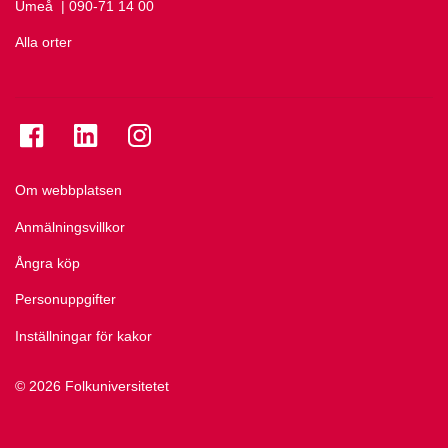
Umeå
Ring Umeå på
| 090-71 14 00
Alla orter
Se folkuniversitetet på Facebook
Se folkuniversitetet på LinkedIn
Se folkuniversitetet på Instagram
Om webbplatsen
Anmälningsvillkor
Ångra köp
Personuppgifter
Inställningar för kakor
© 2026 Folkuniversitetet