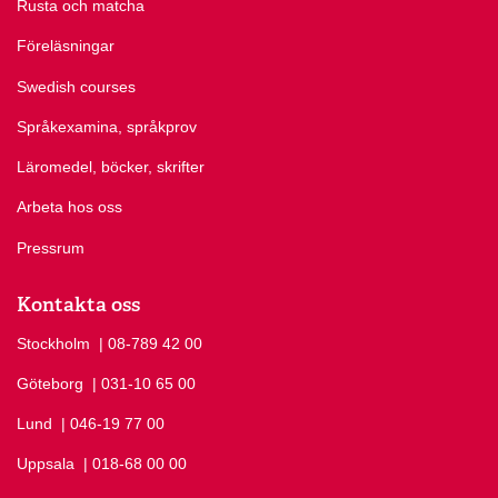
Rusta och matcha
Föreläsningar
Swedish courses
Språkexamina, språkprov
Läromedel, böcker, skrifter
Arbeta hos oss
Pressrum
Kontakta oss
Stockholm
Ring Stockholm på
| 08-789 42 00
Göteborg
Ring Göteborg på
| 031-10 65 00
Lund
Ring Lund på
| 046-19 77 00
Uppsala
Ring Uppsala på
| 018-68 00 00