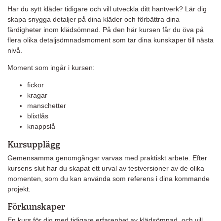
Har du sytt kläder tidigare och vill utveckla ditt hantverk? Lär dig
skapa snygga detaljer på dina kläder
och förbättra dina
färdigheter inom klädsömnad
. På den här kursen får du öva på
flera olika detaljsömnadsmoment som tar dina kunskaper till nästa
nivå.
Moment som ingår i kursen:
fickor
kragar
manschetter
blixtlås
knappslå
Kursupplägg
Gemensamma genomgångar varvas med praktiskt arbete. Efter
kursens slut har du skapat ett urval av testversioner av de olika
momenten, som du kan använda som referens i dina kommande
projekt.
Förkunskaper
En kurs för dig med tidigare erfarenhet av klädsömnad, och vill