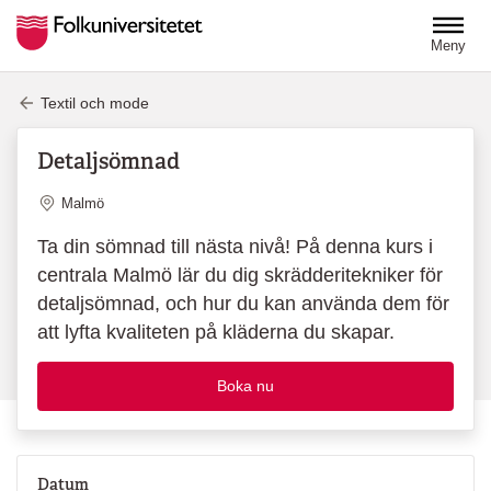
Hoppa till huvudinnehåll
Meny
Textil och mode
Detaljsömnad
Plats
Malmö
Ta din sömnad till nästa nivå! På denna kurs i
centrala Malmö lär du dig skrädderitekniker för
detaljsömnad, och hur du kan använda dem för
att lyfta kvaliteten på kläderna du skapar.
Boka nu
Datum