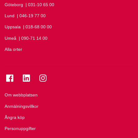
Göteborg
Ring Göteborg på
| 031-10 65 00
Lund
Ring Lund på
| 046-19 77 00
Uppsala
Ring Uppsala på
| 018-68 00 00
Umeå
Ring Umeå på
| 090-71 14 00
Alla orter
Se folkuniversitetet på Facebook
Se folkuniversitetet på LinkedIn
Se folkuniversitetet på Instagram
Om webbplatsen
Anmälningsvillkor
Ångra köp
Personuppgifter