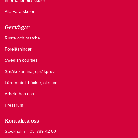
Internationella skolor
Alla våra skolor
Genvägar
Rusta och matcha
Föreläsningar
Swedish courses
Språkexamina, språkprov
Läromedel, böcker, skrifter
Arbeta hos oss
Pressrum
Kontakta oss
Stockholm
Ring Stockholm på
| 08-789 42 00