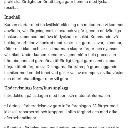
praktiska färdigheter för att färga garn hemma med lyckat
resultat.
Innehåll
Kursen startar med en kvällsföreläsning om metoderna vi kommer
använda, växtfärgningens historia och vi går igenom nödvändiga
baskunskaper som behövs för lyckade resultat. Kommande två
heldagar arbetar vi konkret med kastruller, garn, slevar, blommor,
rötter och blad, och lär oss hur man skapar färger och nyanser
växtriket. Under kursen kommer vi genomföra hela processen
från obehandlad garnhärva till färdigt färgat garn samt skapar
början till ett färg-arkiv. Deltagarna får träna på grundläggande
tekniker med en del frihet vad gäller val av exempelvis vilka växter
och efterbehandlingar man vill göra.
Undervisningsform/kursupplägg
Introduktion på tisdagen med teori och materialinformation.
• Lördag - förberedelse av garn inför färgningen. Vi färger med
lökskal, rabarberrot och krapprot, i olika färgbad och med olika
efterbehandlingar.
• Söndag - färgning men med större utrymme av växter att välja