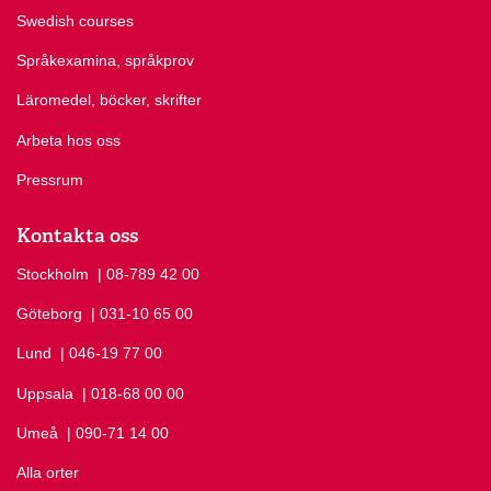
Swedish courses
Språkexamina, språkprov
Läromedel, böcker, skrifter
Arbeta hos oss
Pressrum
Kontakta oss
Stockholm
Ring Stockholm på
| 08-789 42 00
Göteborg
Ring Göteborg på
| 031-10 65 00
Lund
Ring Lund på
| 046-19 77 00
Uppsala
Ring Uppsala på
| 018-68 00 00
Umeå
Ring Umeå på
| 090-71 14 00
Alla orter