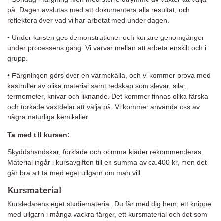
på. Dagen avslutas med att dokumentera alla resultat, och
reflektera över vad vi har arbetat med under dagen.
• Under kursen ges demonstrationer och kortare genomgånger
under processens gång. Vi varvar mellan att arbeta enskilt och i
grupp.
• Färgningen görs över en värmekälla, och vi kommer prova med
kastruller av olika material samt redskap som slevar, silar,
termometer, knivar och liknande. Det kommer finnas olika färska
och torkade växtdelar att välja på. Vi kommer använda oss av
några naturliga kemikalier.
Ta med till kursen:
Skyddshandskar, förkläde och oömma kläder rekommenderas.
Material ingår i kursavgiften till en summa av ca.400 kr, men det
går bra att ta med eget ullgarn om man vill.
Kursmaterial
Kursledarens eget studiematerial. Du får med dig hem; ett knippe
med ullgarn i många vackra färger, ett kursmaterial och det som