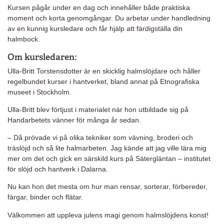
Kursen pågår under en dag och innehåller både praktiska
moment och korta genomgångar. Du arbetar under handledning
av en kunnig kursledare och får hjälp att färdigställa din
halmbock.
Om kursledaren:
Ulla-Britt Torstensdotter är en skicklig halmslöjdare och håller
regelbundet kurser i hantverket, bland annat på Etnografiska
museet i Stockholm.
Ulla-Britt blev förtjust i materialet när hon utbildade sig på
Handarbetets vänner för många år sedan.
– Då prövade vi på olika tekniker som vävning, broderi och
träslöjd och så lite halmarbeten. Jag kände att jag ville lära mig
mer om det och gick en särskild kurs på Sätergläntan – institutet
för slöjd och hantverk i Dalarna.
Nu kan hon det mesta om hur man rensar, sorterar, förbereder,
färgar, binder och flätar.
Välkommen att uppleva julens magi genom halmslöjdens konst!