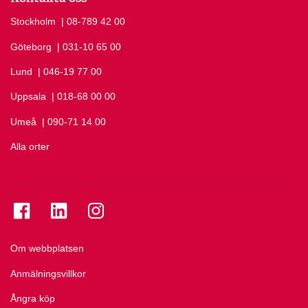
Stockholm
Ring Stockholm på
| 08-789 42 00
Göteborg
Ring Göteborg på
| 031-10 65 00
Lund
Ring Lund på
| 046-19 77 00
Uppsala
Ring Uppsala på
| 018-68 00 00
Umeå
Ring Umeå på
| 090-71 14 00
Alla orter
Se folkuniversitetet på Facebook
Se folkuniversitetet på LinkedIn
Se folkuniversitetet på Instagram
Om webbplatsen
Anmälningsvillkor
Ångra köp