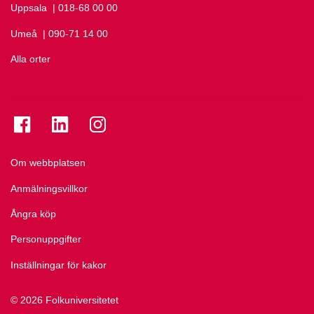
Uppsala
Ring Uppsala på
| 018-68 00 00
Umeå
Ring Umeå på
| 090-71 14 00
Alla orter
Se folkuniversitetet på Facebook
Se folkuniversitetet på LinkedIn
Se folkuniversitetet på Instagram
Om webbplatsen
Anmälningsvillkor
Ångra köp
Personuppgifter
Inställningar för kakor
© 2026 Folkuniversitetet