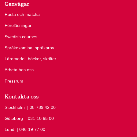
Genvägar
Rusta och matcha
Föreläsningar
Swedish courses
Språkexamina, språkprov
Läromedel, böcker, skrifter
Arbeta hos oss
Pressrum
Kontakta oss
Stockholm
Ring Stockholm på
| 08-789 42 00
Göteborg
Ring Göteborg på
| 031-10 65 00
Lund
Ring Lund på
| 046-19 77 00