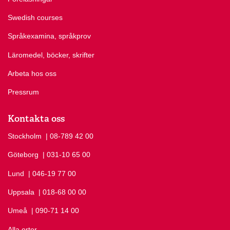
Swedish courses
Språkexamina, språkprov
Läromedel, böcker, skrifter
Arbeta hos oss
Pressrum
Kontakta oss
Stockholm
Ring Stockholm på
| 08-789 42 00
Göteborg
Ring Göteborg på
| 031-10 65 00
Lund
Ring Lund på
| 046-19 77 00
Uppsala
Ring Uppsala på
| 018-68 00 00
Umeå
Ring Umeå på
| 090-71 14 00
Alla orter