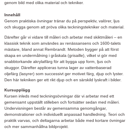
genom bild med olika material och tekniker.
Innehåll
Genom praktiska övningar tränar du på perspektiv, valörer, ljus
och skugga genom att pröva olika teckningstekniker och material.
Därefter går vi vidare till måleri och arbetar med skiktmåleri – en
klassisk teknik som användes av renässansens och 1600-talets
mästare, bland annat Rembrandt. Metoden bygger på att först
skapa en undermålning i gråskala (grisaille), vilket vi gör med
snabbtorkande akrylatfärg för att bygga upp form, ljus och
skuggor. Därefter appliceras tunna lager av vattenbaserad
oljefärg (lasyrer) som successivt ger motivet färg, djup och lyster.
Den här tekniken ger ett rikt djup och en särskild lyskraft i bilder.
Kursupplägg
Kursen inleds med teckningsövningar där vi arbetar med ett
gemensamt uppställt stilleben och fortsätter sedan med måleri.
Undervisningen består av gemensamma genomgångar,
demonstrationer och individuellt anpassad handledning. Teori och
praktik varvas, och deltagarna arbetar både med kortare övningar
och mer sammanhållna bildprojekt.