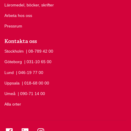
Läromedel, böcker, skrifter
Arbeta hos oss
Pressrum
Kontakta oss
Stockholm
Ring Stockholm på
| 08-789 42 00
Göteborg
Ring Göteborg på
| 031-10 65 00
Lund
Ring Lund på
| 046-19 77 00
Uppsala
Ring Uppsala på
| 018-68 00 00
Umeå
Ring Umeå på
| 090-71 14 00
Alla orter
Se folkuniversitetet på Facebook
Se folkuniversitetet på LinkedIn
Se folkuniversitetet på Instagram