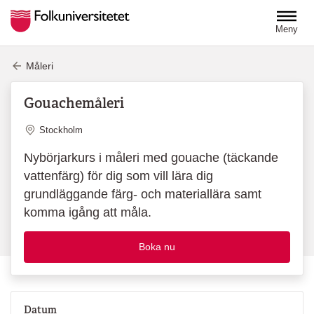
Hoppa till huvudinnehåll
Meny
Måleri
Gouachemåleri
Plats
Stockholm
Nybörjarkurs i måleri med gouache (täckande
vattenfärg) för dig som vill lära dig
grundläggande färg- och materiallära samt
komma igång att måla.
Boka nu
Datum