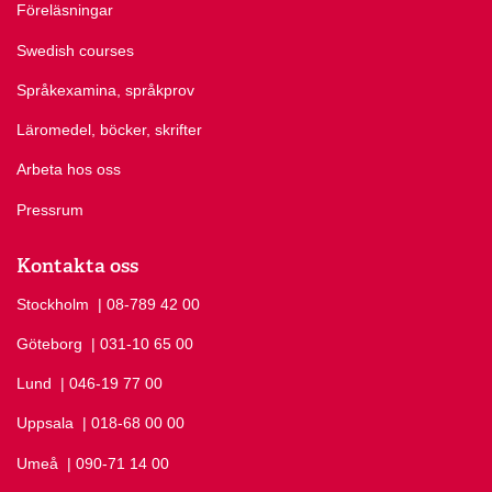
Föreläsningar
Swedish courses
Språkexamina, språkprov
Läromedel, böcker, skrifter
Arbeta hos oss
Pressrum
Kontakta oss
Stockholm
Ring Stockholm på
| 08-789 42 00
Göteborg
Ring Göteborg på
| 031-10 65 00
Lund
Ring Lund på
| 046-19 77 00
Uppsala
Ring Uppsala på
| 018-68 00 00
Umeå
Ring Umeå på
| 090-71 14 00