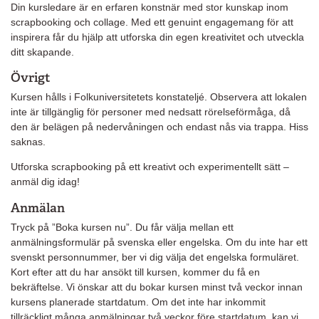
Din kursledare är en erfaren konstnär med stor kunskap inom
scrapbooking och collage. Med ett genuint engagemang för att
inspirera får du hjälp att utforska din egen kreativitet och utveckla
ditt skapande.
Övrigt
Kursen hålls i Folkuniversitetets konstateljé. Observera att lokalen
inte är tillgänglig för personer med nedsatt rörelseförmåga, då
den är belägen på nedervåningen och endast nås via trappa. Hiss
saknas.
Utforska scrapbooking på ett kreativt och experimentellt sätt –
anmäl dig idag!
Anmälan
Tryck på ”Boka kursen nu”. Du får välja mellan ett
anmälningsformulär på svenska eller engelska. Om du inte har ett
svenskt personnummer, ber vi dig välja det engelska formuläret.
Kort efter att du har ansökt till kursen, kommer du få en
bekräftelse. Vi önskar att du bokar kursen minst två veckor innan
kursens planerade startdatum. Om det inte har inkommit
tillräckligt många anmälningar två veckor före startdatum, kan vi