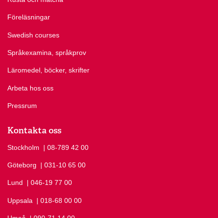
Föreläsningar
Swedish courses
Språkexamina, språkprov
Läromedel, böcker, skrifter
Arbeta hos oss
Pressrum
Kontakta oss
Stockholm
Ring Stockholm på
| 08-789 42 00
Göteborg
Ring Göteborg på
| 031-10 65 00
Lund
Ring Lund på
| 046-19 77 00
Uppsala
Ring Uppsala på
| 018-68 00 00
Umeå
Ring Umeå på
| 090-71 14 00