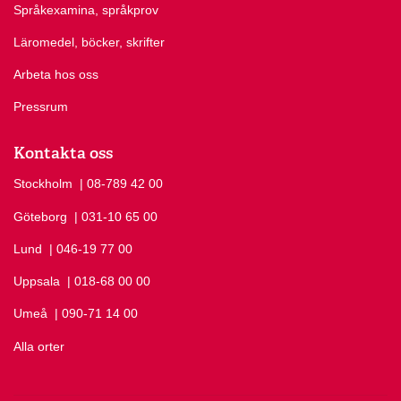
Språkexamina, språkprov
Läromedel, böcker, skrifter
Arbeta hos oss
Pressrum
Kontakta oss
Stockholm
Ring Stockholm på
| 08-789 42 00
Göteborg
Ring Göteborg på
| 031-10 65 00
Lund
Ring Lund på
| 046-19 77 00
Uppsala
Ring Uppsala på
| 018-68 00 00
Umeå
Ring Umeå på
| 090-71 14 00
Alla orter