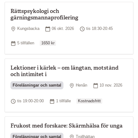
Rättspsykologi och
gärningsmannaprofilering
Plats
Startdatum
Tid
Kungsbacka
06 okt. 2026
tis 18:30-20:45
Ordinarie pris
Antal tillfällen
5 tillfällen
1650 kr
Lektioner i kärlek – om längtan, motstånd
och intimitet i
Plats
Startdatum
Föreläsningar och samtal
Henån
10 nov. 2026
Ordinarie pris
Tid
Antal tillfällen
tis 19:00-20:00
1 tillfälle
Kostnadsfritt
Frukost med forskare: Skärmhälsa för unga
Plats
Föreläsningar och samtal
Trollhättan