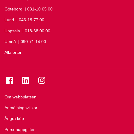
Göteborg
Ring Göteborg på
| 031-10 65 00
Lund
Ring Lund på
| 046-19 77 00
Uppsala
Ring Uppsala på
| 018-68 00 00
Umeå
Ring Umeå på
| 090-71 14 00
Alla orter
Se folkuniversitetet på Facebook
Se folkuniversitetet på LinkedIn
Se folkuniversitetet på Instagram
Om webbplatsen
Anmälningsvillkor
Ångra köp
Personuppgifter