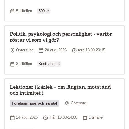
Ordinarie pris
Antal tillfällen
5 tillfällen
500 kr
Politik, psykologi och personlighet - varför
röstar vi som vi gör?
Plats
Startdatum
Tid
Östersund
20 aug. 2026
tors 18:00-20:15
Ordinarie pris
Antal tillfällen
3 tillfällen
Kostnadsfritt
Lektioner i kärlek – om längtan, motstånd
och intimitet i
Plats
Föreläsningar och samtal
Göteborg
Ordinarie pr
Startdatum
Tid
Antal tillfällen
24 aug. 2026
mån 13:00-14:00
1 tillfälle