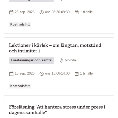
Ordinarie pri
Startdatum
Tid
Antal tillfällen
23 sep. 2026
ons 08:30-09:30
1 tillfälle
Kostnadsfritt
Lektioner i kärlek – om längtan, motstånd
och intimitet i
Plats
Föreläsningar och samtal
Mölndal
Ordinarie pri
Startdatum
Tid
Antal tillfällen
16 sep. 2026
ons 13:00-14:00
1 tillfälle
Kostnadsfritt
Föreläsning "Att hantera stress under press i
dagens samhälle"