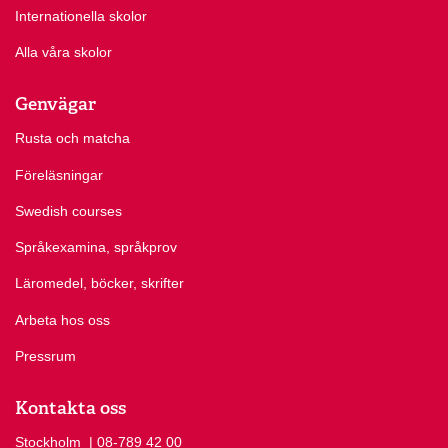
Internationella skolor
Alla våra skolor
Genvägar
Rusta och matcha
Föreläsningar
Swedish courses
Språkexamina, språkprov
Läromedel, böcker, skrifter
Arbeta hos oss
Pressrum
Kontakta oss
Stockholm
Ring Stockholm på
| 08-789 42 00