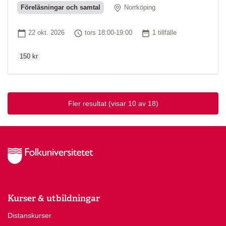
Plats
Föreläsningar och samtal
Norrköping
Ordinarie pri
Startdatum
Tid
Antal tillfällen
22 okt. 2026
tors 18:00-19:00
1 tillfälle
150 kr
Fler resultat
(visar 10 av 18)
Kurser & utbildningar
Distanskurser