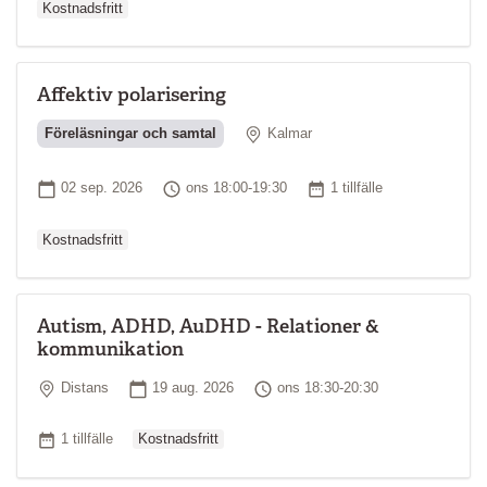
Kostnadsfritt
Affektiv polarisering
Plats
Föreläsningar och samtal
Kalmar
Ordinarie pri
Startdatum
Tid
Antal tillfällen
02 sep. 2026
ons 18:00-19:30
1 tillfälle
Kostnadsfritt
Autism, ADHD, AuDHD - Relationer &
kommunikation
Plats
Startdatum
Tid
Distans
19 aug. 2026
ons 18:30-20:30
Ordinarie pris
Antal tillfällen
1 tillfälle
Kostnadsfritt