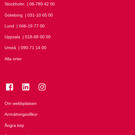
Stockholm
Ring Stockholm på
| 08-789 42 00
Göteborg
Ring Göteborg på
| 031-10 65 00
Lund
Ring Lund på
| 046-19 77 00
Uppsala
Ring Uppsala på
| 018-68 00 00
Umeå
Ring Umeå på
| 090-71 14 00
Alla orter
Se folkuniversitetet på Facebook
Se folkuniversitetet på LinkedIn
Se folkuniversitetet på Instagram
Om webbplatsen
Anmälningsvillkor
Ångra köp