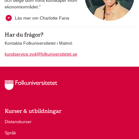
och delge dom mina kunskaper inom
ekonomiområdet."
Läs mer om Charlotte Fana
Har du frågor?
Kontakta Folkuniversitetet i Malmö
kundservice.syd@folkuniversitetet.se
Kurser & utbildningar
Distanskurser
Språk