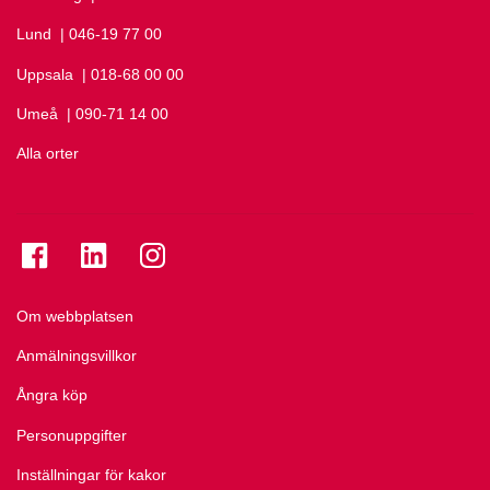
Lund
Ring Lund på
| 046-19 77 00
Uppsala
Ring Uppsala på
| 018-68 00 00
Umeå
Ring Umeå på
| 090-71 14 00
Alla orter
Se folkuniversitetet på Facebook
Se folkuniversitetet på LinkedIn
Se folkuniversitetet på Instagram
Om webbplatsen
Anmälningsvillkor
Ångra köp
Personuppgifter
Inställningar för kakor