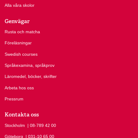
Alla våra skolor
Genvägar
Rusta och matcha
Föreläsningar
Swedish courses
Språkexamina, språkprov
Läromedel, böcker, skrifter
Arbeta hos oss
Pressrum
Kontakta oss
Stockholm
Ring Stockholm på
| 08-789 42 00
Göteborg
Ring Göteborg på
| 031-10 65 00