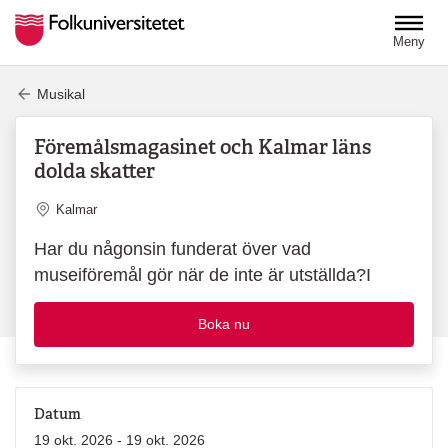
Hoppa till huvudinnehåll
Meny
Musikal
Föremålsmagasinet och Kalmar läns
dolda skatter
Plats
Kalmar
Har du någonsin funderat över vad
museiföremål gör när de inte är utställda?I
Boka nu
Datum
19 okt. 2026 - 19 okt. 2026