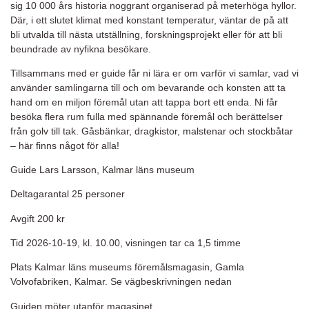
sig 10 000 års historia noggrant organiserad på meterhöga hyllor.
Där, i ett slutet klimat med konstant temperatur, väntar de på att
bli utvalda till nästa utställning, forskningsprojekt eller för att bli
beundrade av nyfikna besökare.
Tillsammans med er guide får ni lära er om varför vi samlar, vad vi
använder samlingarna till och om bevarande och konsten att ta
hand om en miljon föremål utan att tappa bort ett enda. Ni får
besöka flera rum fulla med spännande föremål och berättelser
från golv till tak. Gåsbänkar, dragkistor, malstenar och stockbåtar
– här finns något för alla!
Guide Lars Larsson, Kalmar läns museum
Deltagarantal 25 personer
Avgift 200 kr
Tid 2026-10-19, kl. 10.00, visningen tar ca 1,5 timme
Plats Kalmar läns museums föremålsmagasin, Gamla
Volvofabriken, Kalmar. Se vägbeskrivningen nedan
Guiden möter utanför magasinet