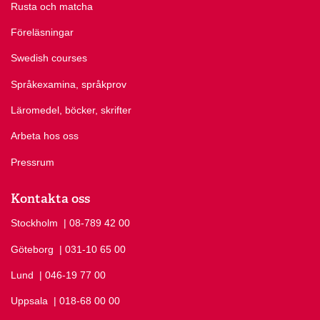
Rusta och matcha
Föreläsningar
Swedish courses
Språkexamina, språkprov
Läromedel, böcker, skrifter
Arbeta hos oss
Pressrum
Kontakta oss
Stockholm
Ring Stockholm på
| 08-789 42 00
Göteborg
Ring Göteborg på
| 031-10 65 00
Lund
Ring Lund på
| 046-19 77 00
Uppsala
Ring Uppsala på
| 018-68 00 00