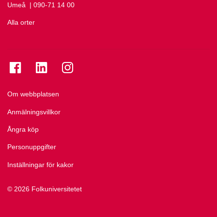
Umeå
Ring Umeå på
| 090-71 14 00
Alla orter
Se folkuniversitetet på Facebook
Se folkuniversitetet på LinkedIn
Se folkuniversitetet på Instagram
Om webbplatsen
Anmälningsvillkor
Ångra köp
Personuppgifter
Inställningar för kakor
© 2026 Folkuniversitetet