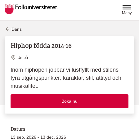
Hoppa till huvudinnehåll
Meny
Dans
Hiphop födda 2014-16
Plats
Umeå
Inom hiphopen jobbar vi lustfyllt med stilens
fyra utgångspunkter; karaktär, stil, attityd och
musikalitet.
Boka nu
Datum
13 sep. 2026 - 13 dec. 2026