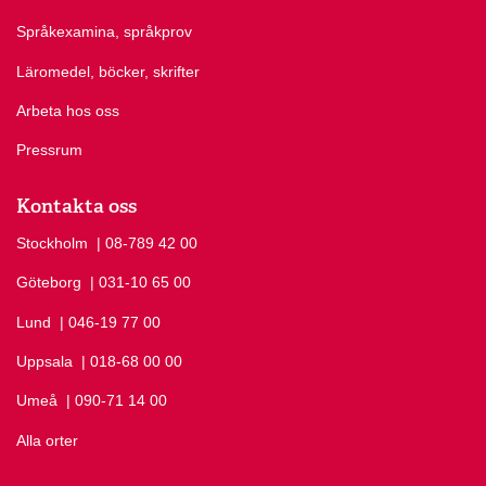
Språkexamina, språkprov
Läromedel, böcker, skrifter
Arbeta hos oss
Pressrum
Kontakta oss
Stockholm
Ring Stockholm på
| 08-789 42 00
Göteborg
Ring Göteborg på
| 031-10 65 00
Lund
Ring Lund på
| 046-19 77 00
Uppsala
Ring Uppsala på
| 018-68 00 00
Umeå
Ring Umeå på
| 090-71 14 00
Alla orter