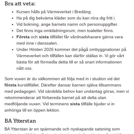
Bra att veta:
Kursen hålls på Värmeverket i Bredäng.
Ha på dig bekväma kläder som du kan röra dig fritt i.
Vid bokning, ange barnets namn och personuppgifter.
Det finns inga omklädningsrum, men toaletter finns.
Första
och
sista
tillfället får vårdnadshavare gärna vara
med inne i danssalen.
Under Hösten 2026 kommer det pågå ombyggnationer på
Värmeverket och tillfällen kan därför ställas in. Vi gör vårt
bästa för att förmedla detta till er så snart informationen
nått oss.
Som vuxen är du välkommen att följa med in i studion vid det
första
kurstillfället. Därefter dansar barnen själva tillsammans
med pedagogen. Vid särskilda behov kan undantag göras, men vi
rekommenderar att förbereda barnet på att delta utan
medföljande vuxen. Vid terminens
sista
tillfälle bjuder vi in
anhöriga till en öppen lektion.
BA Ytterstan
BA Ytterstan är en spännande och nyskapande satsning som