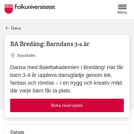
Hoppa till huvudinnehåll
Meny
Dans
BA Bredäng: Barndans 3-4 år
Plats
Stockholm
Dansa med Balettakademien i Bredäng! Här får
barn 3-4 år uppleva dansglädje genom lek,
fantasi och rörelse – i en trygg och kreativ miljö
där varje barn får ta plats.
Boka reservplats
Datum