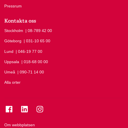
Pressrum
Kontakta oss
Stockholm
Ring Stockholm på
| 08-789 42 00
Göteborg
Ring Göteborg på
| 031-10 65 00
Lund
Ring Lund på
| 046-19 77 00
Uppsala
Ring Uppsala på
| 018-68 00 00
Umeå
Ring Umeå på
| 090-71 14 00
Alla orter
Se folkuniversitetet på Facebook
Se folkuniversitetet på LinkedIn
Se folkuniversitetet på Instagram
Om webbplatsen