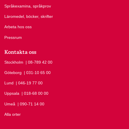
Språkexamina, språkprov
Läromedel, böcker, skrifter
Arbeta hos oss
Pressrum
Kontakta oss
Stockholm
Ring Stockholm på
| 08-789 42 00
Göteborg
Ring Göteborg på
| 031-10 65 00
Lund
Ring Lund på
| 046-19 77 00
Uppsala
Ring Uppsala på
| 018-68 00 00
Umeå
Ring Umeå på
| 090-71 14 00
Alla orter