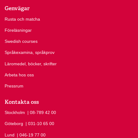
Genvägar
Rusta och matcha
Föreläsningar
Swedish courses
Språkexamina, språkprov
Läromedel, böcker, skrifter
Arbeta hos oss
Pressrum
Kontakta oss
Stockholm
Ring Stockholm på
| 08-789 42 00
Göteborg
Ring Göteborg på
| 031-10 65 00
Lund
Ring Lund på
| 046-19 77 00