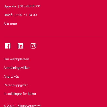
Uppsala
Ring Uppsala på
| 018-68 00 00
Umeå
Ring Umeå på
| 090-71 14 00
Alla orter
Se folkuniversitetet på Facebook
Se folkuniversitetet på LinkedIn
Se folkuniversitetet på Instagram
Om webbplatsen
Anmälningsvillkor
Ångra köp
Personuppgifter
Inställningar för kakor
© 2026 Folkuniversitetet