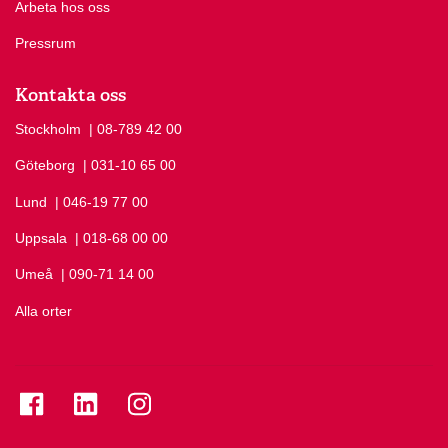
Arbeta hos oss
Pressrum
Kontakta oss
Stockholm
Ring Stockholm på
| 08-789 42 00
Göteborg
Ring Göteborg på
| 031-10 65 00
Lund
Ring Lund på
| 046-19 77 00
Uppsala
Ring Uppsala på
| 018-68 00 00
Umeå
Ring Umeå på
| 090-71 14 00
Alla orter
Se folkuniversitetet på Facebook
Se folkuniversitetet på LinkedIn
Se folkuniversitetet på Instagram