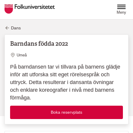
Hoppa till huvudinnehåll
Meny
Dans
Barndans födda 2022
Plats
Umeå
På barndansen tar vi tillvara på barnens glädje
inför att utforska sitt eget rörelsespråk och
uttryck. Detta resulterar i dansanta övningar
och enklare koreografier i nivå med barnens
förmåga.
Boka reservplats