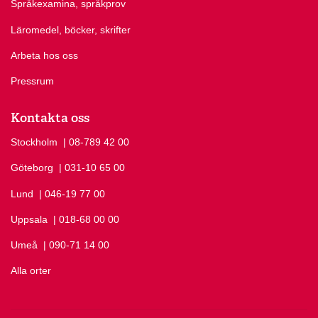
Språkexamina, språkprov
Läromedel, böcker, skrifter
Arbeta hos oss
Pressrum
Kontakta oss
Stockholm
Ring Stockholm på
| 08-789 42 00
Göteborg
Ring Göteborg på
| 031-10 65 00
Lund
Ring Lund på
| 046-19 77 00
Uppsala
Ring Uppsala på
| 018-68 00 00
Umeå
Ring Umeå på
| 090-71 14 00
Alla orter