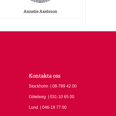
Annelie Axelsson
Kontakta oss
Stockholm
Ring Stockholm på
| 08-789 42 00
Göteborg
Ring Göteborg på
| 031-10 65 00
Lund
Ring Lund på
| 046-19 77 00