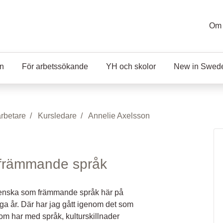
Om 
en
För arbetssökande
YH och skolor
New in Swed
rbetare
Kursledare
Annelie Axelsson
 främmande språk
svenska som främmande språk här på
nga år. Där har jag gått igenom det som
om har med språk, kulturskillnader