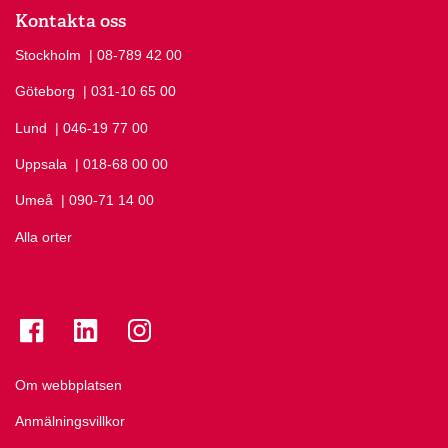
Kontakta oss
Stockholm
Ring Stockholm på
| 08-789 42 00
Göteborg
Ring Göteborg på
| 031-10 65 00
Lund
Ring Lund på
| 046-19 77 00
Uppsala
Ring Uppsala på
| 018-68 00 00
Umeå
Ring Umeå på
| 090-71 14 00
Alla orter
Se folkuniversitetet på Facebook
Se folkuniversitetet på LinkedIn
Se folkuniversitetet på Instagram
Om webbplatsen
Anmälningsvillkor