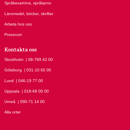
Språkexamina, språkprov
Läromedel, böcker, skrifter
Arbeta hos oss
Pressrum
Kontakta oss
Stockholm
Ring Stockholm på
| 08-789 42 00
Göteborg
Ring Göteborg på
| 031-10 65 00
Lund
Ring Lund på
| 046-19 77 00
Uppsala
Ring Uppsala på
| 018-68 00 00
Umeå
Ring Umeå på
| 090-71 14 00
Alla orter