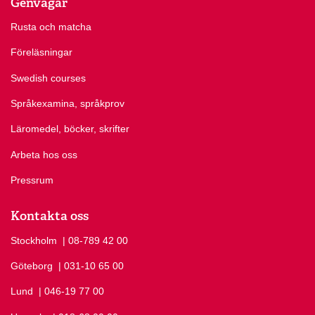
Genvägar
Rusta och matcha
Föreläsningar
Swedish courses
Språkexamina, språkprov
Läromedel, böcker, skrifter
Arbeta hos oss
Pressrum
Kontakta oss
Stockholm
Ring Stockholm på
| 08-789 42 00
Göteborg
Ring Göteborg på
| 031-10 65 00
Lund
Ring Lund på
| 046-19 77 00