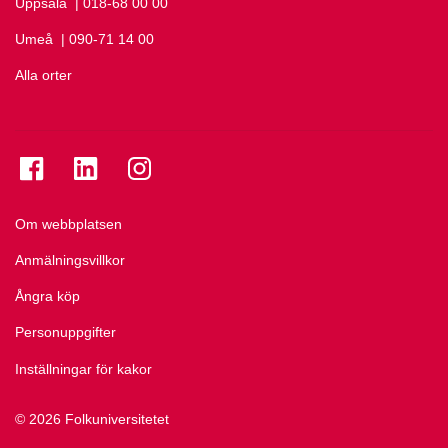
Uppsala
Ring Uppsala på
| 018-68 00 00
Umeå
Ring Umeå på
| 090-71 14 00
Alla orter
Se folkuniversitetet på Facebook
Se folkuniversitetet på LinkedIn
Se folkuniversitetet på Instagram
Om webbplatsen
Anmälningsvillkor
Ångra köp
Personuppgifter
Inställningar för kakor
© 2026 Folkuniversitetet