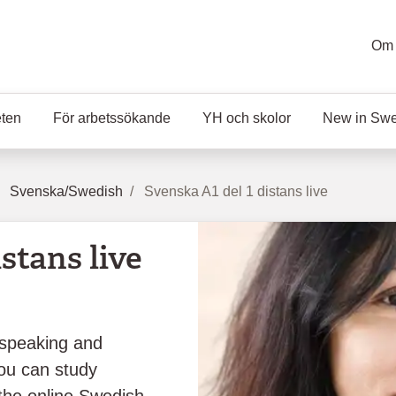
Om 
eten
För arbetssökande
YH och skolor
New in Sw
Svenska/Swedish
Svenska A1 del 1 distans live
stans live
 speaking and
ou can study