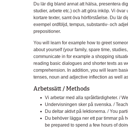
Du lär dig bland annat att hälsa, presentera dig, 
studier, arbete etc.) och att göra inköp. Vi övar
kortare texter, samt öva hörförståelse. Du lär d
exempel ordföljd, tempus, substantiv- och adj
prepositioner.
You will learn for example how to greet someon
about yourself (your family, spare time, studies
communicate in for example a shopping situati
reading basic dialogues and shorter texts as we
comprehension. In addition, you will learn bas
tenses, noun and adjective inflection as well 
Arbetssätt / Methods
Vi arbetar med alla språkfärdigheter. / We
Undervisningen sker på svenska. / Teach
Du deltar aktivt på lektionerna. / You part
Du behöver lägga ner ett par timmar på he
be prepared to spend a few hours of doin