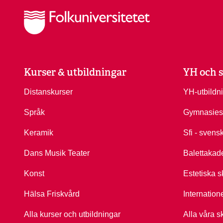
Kurser & utbildningar
YH och s
Distanskurser
YH-utbildn
Språk
Gymnasies
Keramik
Sfi - svens
Dans Musik Teater
Balettakad
Konst
Estetiska s
Hälsa Friskvård
Internation
Alla kurser och utbildningar
Alla våra s