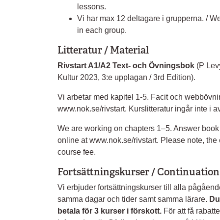
lessons.
Vi har max 12 deltagare i grupperna. / W
in each group.
Litteratur / Material
Rivstart A1/A2 Text- och Övningsbok
(P Lev
Kultur 2023, 3:e upplagan / 3rd Edition).
Vi arbetar med kapitel 1-5. Facit och webbövnin
www.nok.se/rivstart. Kurslitteratur ingår inte i a
We are working on chapters 1–5. Answer book
online at www.nok.se/rivstart. Please note, the c
course fee.
Fortsättningskurser / Continuation
Vi erbjuder fortsättningskurser till alla pågåend
samma dagar och tider samt samma lärare.
Du
betala för 3 kurser i förskott.
För att få rabatt