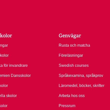
kolor
Genvägar
ingar
Rusta och matcha
kolor
Föreläsningar
ka för invandrare
Swedish courses
emien Dansskolor
Språkexamina, språkprov
kolor
Läromedel, böcker, skrifter
ella skolor
Arbeta hos oss
kolor
Pressrum