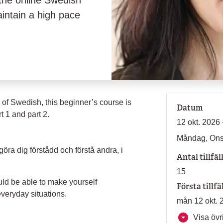
 the online Swedish
aintain a high pace
e of Swedish, this beginner’s course is
Datum
t 1 and part 2.
12 okt. 2026 
Måndag, Ons
göra dig förstådd och förstå andra, i
Antal tillfäl
15
ould be able to make yourself
Första tillfä
veryday situations.
mån 12 okt. 
Visa övri