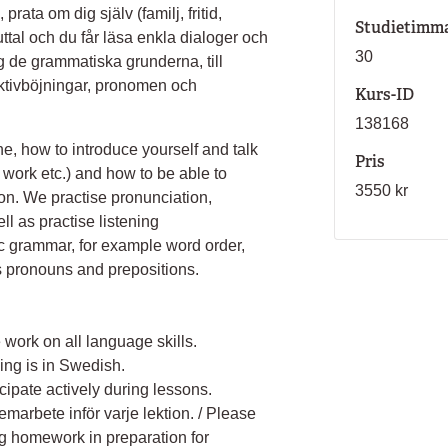
prata om dig själv (familj, fritid,
Studietimm
 uttal och du får läsa enkla dialoger och
30
ig de grammatiska grunderna, till
ektivböjningar, pronomen och
Kurs-ID
138168
e, how to introduce yourself and talk
Pris
, work etc.) and how to be able to
3550 kr
on. We practise pronunciation,
ll as practise listening
ic grammar, for example word order,
as pronouns and prepositions.
 work on all language skills.
ing is in Swedish.
icipate actively during lessons.
marbete inför varje lektion. / Please
g homework in preparation for