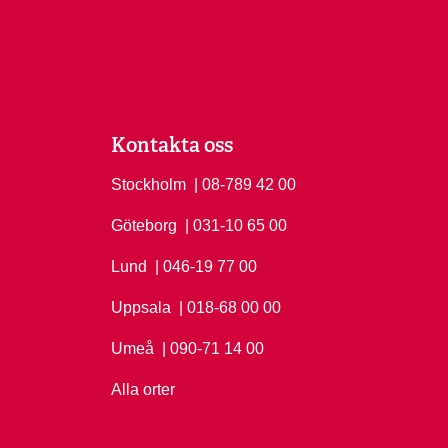
Kontakta oss
Stockholm
Ring Stockholm på
| 08-789 42 00
Göteborg
Ring Göteborg på
| 031-10 65 00
Lund
Ring Lund på
| 046-19 77 00
Uppsala
Ring Uppsala på
| 018-68 00 00
Umeå
Ring Umeå på
| 090-71 14 00
Alla orter