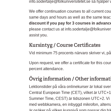
info.sodertalje@folkuniversitetet.se så hjälper v
We offer continuation courses to all current cou
same days and hours as well as the same teac
discount if you pay for 3 courses in advanc
please contact us at info.sodertalje@folkuniver
assist you.
Kursintyg / Course Certificates
Vid minimum 75 procents närvaro skriver vi, på 
Upon request, we offer a certificate for this co
percent attendance.
Övrig information / Other informat
Lektionstider på våra onlinekurser är lokal sven
Central European Time (CET), vilket är UTC+
Summer Time, CEST) är tidszonen UTC+2. Vi 
med webbkamera, en inbyggd mikrofon, alterna
är osäker på vilken kursnivå som passar dig bä