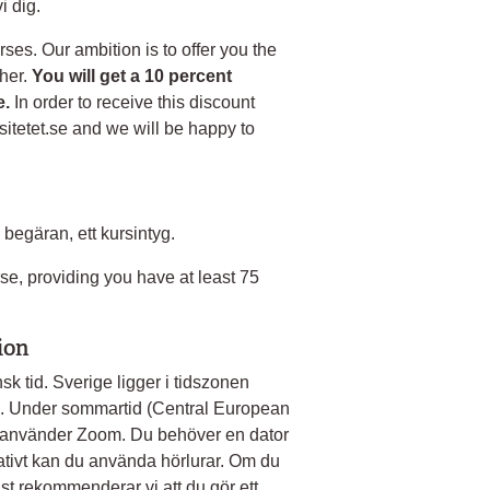
i dig.
rses. Our ambition is to offer you the
her.
You will get a 10 percent
e.
In order to receive this discount
sitetet.se and we will be happy to
begäran, ett kursintyg.
urse, providing you have at least 75
ion
sk tid. Sverige ligger i tidszonen
1. Under sommartid (Central European
använder Zoom. Du behöver en dator
tivt kan du använda hörlurar. Om du
st rekommenderar vi att du gör ett