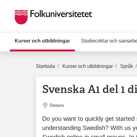
Hoppa till huvudinnehåll
Kurser och utbildningar
(Aktuell sida)
Studiecirklar och samarb
Startsida
Kurser och utbildningar
Språk
Svenska A1 del 1 di
Plats
Distans
Do you want to quickly get started
understanding Swedish? With us y