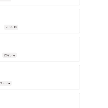
Ordinarie pris
len
2625 kr
Ordinarie pris
en
2625 kr
rdinarie pris
2195 kr
Ordinarie pris