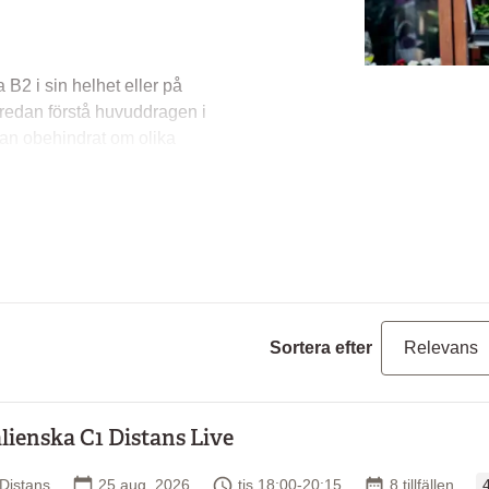
a B2 i sin helhet eller på
 redan förstå huvuddragen i
tan obehindrat om olika
vande texter med underförstått
a språket effektivt för olika
Sortera efter
alienska C1 Distans Live
O
de ämnesområden
Plats
Startdatum
Tid
Antal tillfällen
Distans
25 aug. 2026
tis 18:00-20:15
8 tillfällen