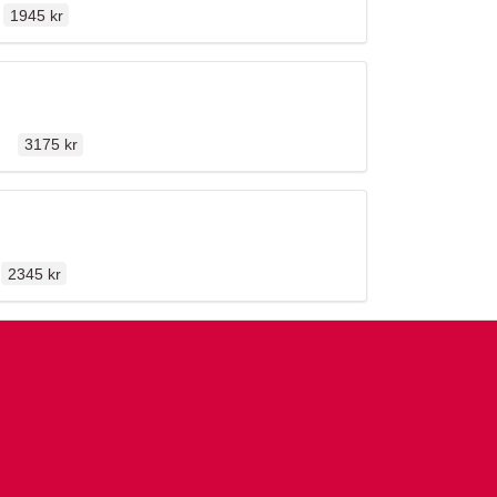
1945 kr
Ordinarie pris
len
3175 kr
Ordinarie pris
2345 kr