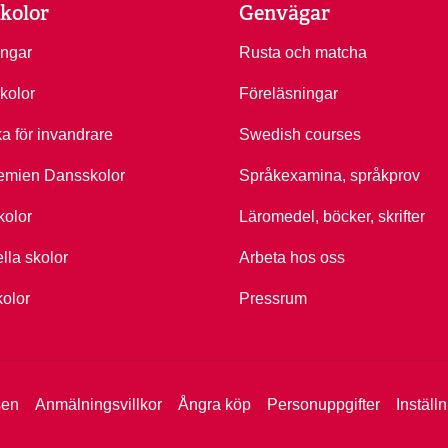
kolor
Genvägar
ingar
Rusta och matcha
kolor
Föreläsningar
ka för invandrare
Swedish courses
emien Dansskolor
Språkexamina, språkprov
kolor
Läromedel, böcker, skrifter
ella skolor
Arbeta hos oss
kolor
Pressrum
sen
Anmälningsvillkor
Ångra köp
Personuppgifter
Inställ