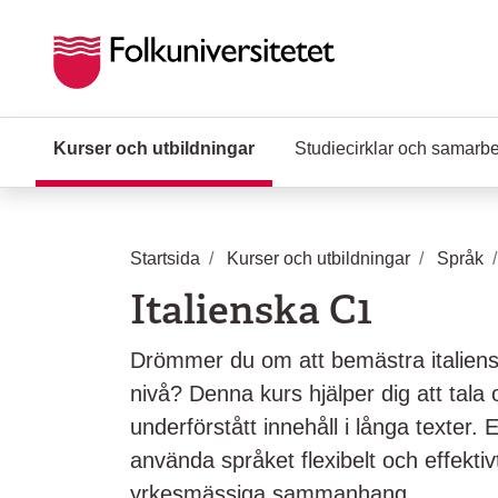
Hoppa till huvudinnehåll
Kurser och utbildningar
(Aktuell sida)
Studiecirklar och samarb
Startsida
Kurser och utbildningar
Språk
Italienska C1
Drömmer du om att bemästra italien
nivå? Denna kurs hjälper dig att tala 
underförstått innehåll i långa texter.
använda språket flexibelt och effektiv
yrkesmässiga sammanhang.