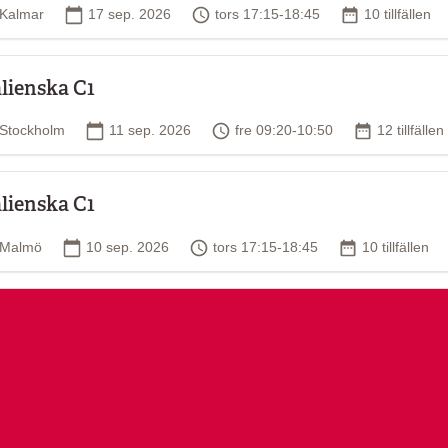
Plats
Startdatum
Tid
Antal tillfällen
Kalmar
17 sep. 2026
tors 17:15-18:45
10 tillfällen
alienska C1
Plats
Startdatum
Tid
Antal tillfäl
Stockholm
11 sep. 2026
fre 09:20-10:50
12 tillfällen
alienska C1
Plats
Startdatum
Tid
Antal tillfällen
Malmö
10 sep. 2026
tors 17:15-18:45
10 tillfällen