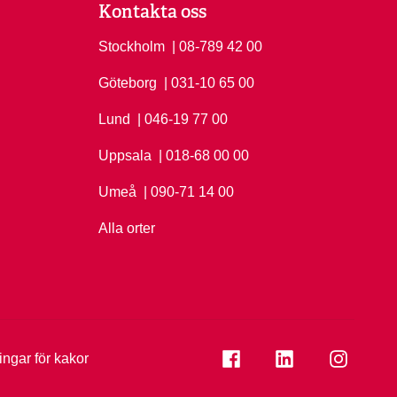
Kontakta oss
Stockholm
Ring Stockholm på
| 08-789 42 00
Göteborg
Ring Göteborg på
| 031-10 65 00
Lund
Ring Lund på
| 046-19 77 00
Uppsala
Ring Uppsala på
| 018-68 00 00
Umeå
Ring Umeå på
| 090-71 14 00
Alla orter
Se folkuniversitetet på
Se folkuniversi
Se folk
ningar för kakor