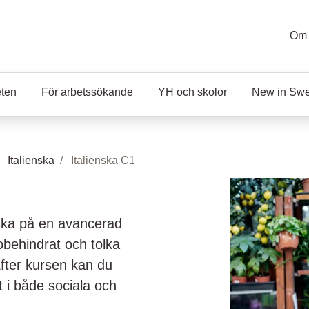
Om 
eten
För arbetssökande
YH och skolor
New in Sw
Italienska
Italienska C1
ska på en avancerad
obehindrat och tolka
 Efter kursen kan du
t i både sociala och