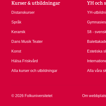
Kurser & utbildningar
YH och s
Distanskurser
YH-utbildn
Språk
Gymnasies
Keramik
Sfi - svens
Dans Musik Teater
Balettakad
Konst
Estetiska s
Hälsa Friskvård
Internation
Alla kurser och utbildningar
Alla våra s
Om webbplat
© 2026 Folkuniversitetet