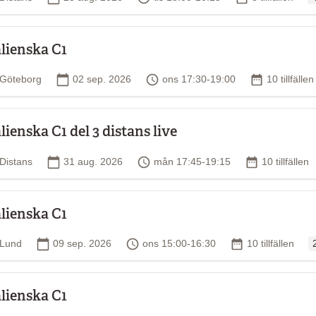
strukturerat om komplexa ämnen
alienska C1
åde talar och skriver på
Plats
Startdatum
Tid
Antal tillfäl
Göteborg
02 sep. 2026
ons 17:30-19:00
10 tillfällen
rna och har goda möjligheter
kna med några timmars
alienska C1 del 3 distans live
Plats
Startdatum
Tid
Antal tillfäll
Distans
31 aug. 2026
mån 17:45-19:15
10 tillfällen
formation om vilken bok du ska
is med kallelsen till kursen.
alienska C1
O
 motsvarande kunskaper.
Plats
Startdatum
Tid
Antal tillfällen
Lund
09 sep. 2026
ons 15:00-16:30
10 tillfällen
 goda pedagogiska
alienska C1