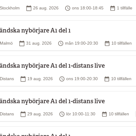
Plats
Startdatum
Tid
Antal tillfä
Stockholm
26 aug. 2026
ons 18:00-18:45
1 tillfälle
ka och fokus ligger på
v på lektionerna och har goda
ländska nybörjare A1 del 1
 upplägg. Räkna med några
Plats
Startdatum
Tid
Antal tillfälle
Malmö
31 aug. 2026
mån 19:00-20:30
10 tillfällen
formation om vilken bok du ska
ländska nybörjare A1 del 1-distans live
is med kallelsen till kursen.
Plats
Startdatum
Tid
Antal tillfälle
Distans
19 aug. 2026
ons 19:00-20:30
10 tillfällen
 motsvarande kunskaper.
 goda pedagogiska
ländska nybörjare A1 del 1-distans live
Plats
Startdatum
Tid
Antal tillfällen
Distans
29 aug. 2026
lör 10:00-11:30
10 tillfällen