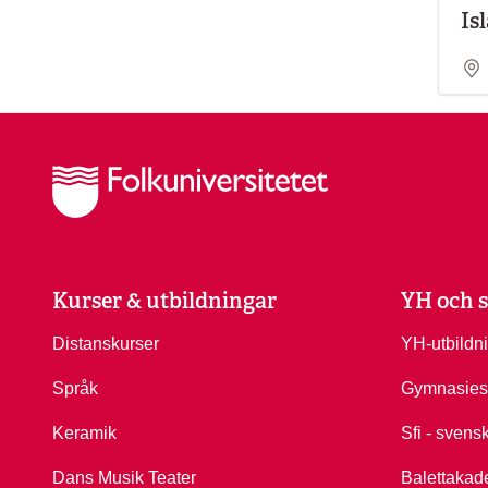
Is
Kurser & utbildningar
YH och s
Distanskurser
YH-utbildn
Språk
Gymnasies
Keramik
Sfi - svens
Dans Musik Teater
Balettakad