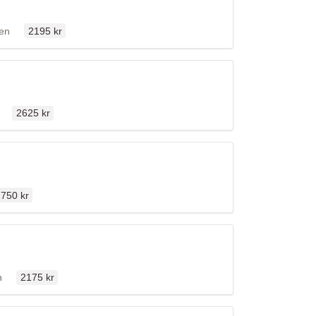
Ordinarie pris
fällen
len
2195 kr
Ordinarie pris
len
2625 kr
rdinarie pris
750 kr
Ordinarie pris
llen
n
2175 kr