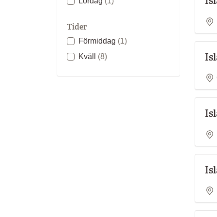
Is
Lördag
(1)
Tider
Förmiddag
(1)
Is
Kväll
(8)
Is
Is