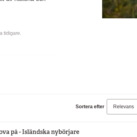
a tidigare.
och använda enkla meningar
samt och tydligt.
Sortera efter
ova på - Isländska nybörjare