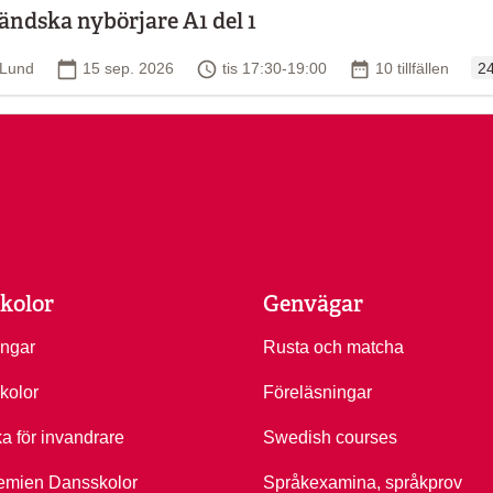
ländska nybörjare A1 del 1
Or
Plats
Startdatum
Tid
Antal tillfällen
Lund
15 sep. 2026
tis 17:30-19:00
10 tillfällen
24
kolor
Genvägar
ingar
Rusta och matcha
kolor
Föreläsningar
ka för invandrare
Swedish courses
emien Dansskolor
Språkexamina, språkprov