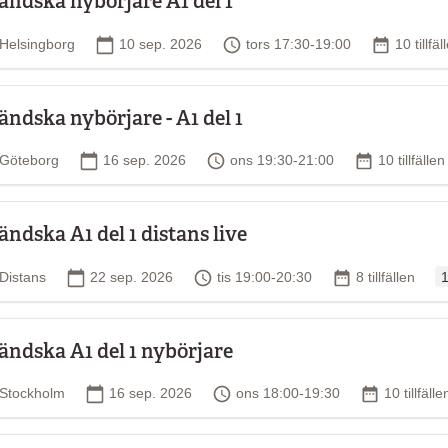
ländska nybörjare A1 del 1
Plats
Startdatum
Tid
Antal till
Helsingborg
10 sep. 2026
tors 17:30-19:00
10 tillfäl
ländska nybörjare - A1 del 1
Plats
Startdatum
Tid
Antal tillfäl
Göteborg
16 sep. 2026
ons 19:30-21:00
10 tillfällen
ländska A1 del 1 distans live
O
Plats
Startdatum
Tid
Antal tillfällen
Distans
22 sep. 2026
tis 19:00-20:30
8 tillfällen
1
ländska A1 del 1 nybörjare
Plats
Startdatum
Tid
Antal tillfä
Stockholm
16 sep. 2026
ons 18:00-19:30
10 tillfälle