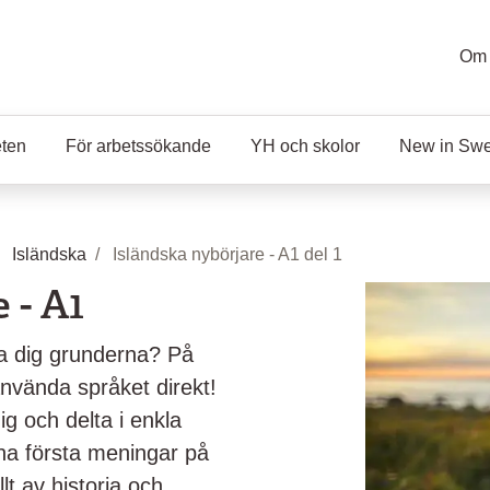
Om 
eten
För arbetssökande
YH och skolor
New in Sw
Isländska
Isländska nybörjare - A1 del 1
 - A1
ära dig grunderna? På
använda språket direkt!
g och delta i enkla
na första meningar på
lt av historia och