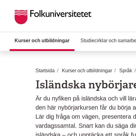
Hoppa till huvudinnehåll
Kurser och utbildningar
(Aktuell sida)
Studiecirklar och samarb
Startsida
Kurser och utbildningar
Språk
Isländska nybörjare
Är du nyfiken på isländska och vill l
den här nybörjarkursen får du börja 
Lär dig fråga om vägen, presentera di
vardagssamtal. Snart kan du säga di
isländska – och upptäcka ett språk ful