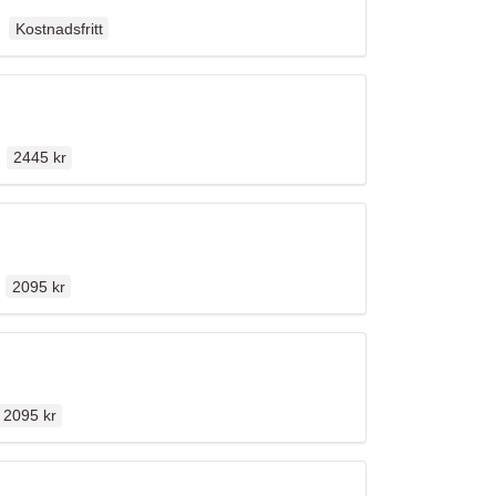
Ordinarie pris
llen
Kostnadsfritt
Ordinarie pris
n
2445 kr
Ordinarie pris
n
2095 kr
Ordinarie pris
2095 kr