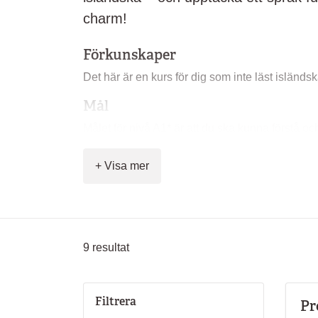
charm!
Förkunskaper
Det här är en kurs för dig som inte läst isländsk
Mål
Målet för nivå A1* är att du ska kunna förstå 
och samtala hjälpligt med någon som talar lång
+ Visa mer
Innehåll
På kursen får du lära dig:
vanliga ord och enkla fraser
berätta om dig själv
9
resultat
ställa enkla frågor och förstå enkla svar
grundläggande grammatik
tala och skriva om enkla ämnen
Filtrera
Pr
kultur och samhällsliv