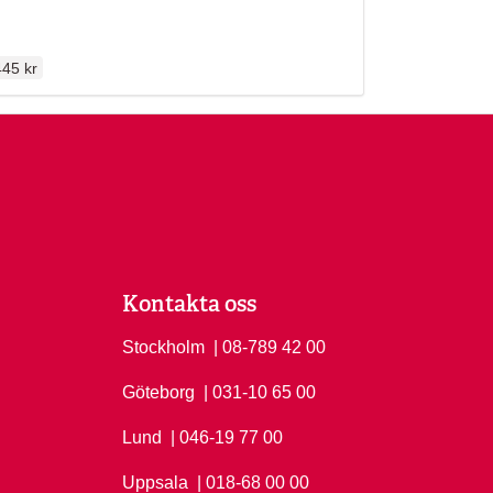
dinarie pris
45 kr
Kontakta oss
Stockholm
Ring Stockholm på
| 08-789 42 00
Göteborg
Ring Göteborg på
| 031-10 65 00
Lund
Ring Lund på
| 046-19 77 00
Uppsala
Ring Uppsala på
| 018-68 00 00