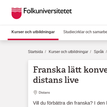
Hoppa till huvudinnehåll
Kurser och utbildningar
(Aktuell sida)
Studiecirklar och samarb
Startsida
Kurser och utbildningar
Språk
Franska lätt konv
distans live
Plats
Distans
Vill du förbättra din franska? I den