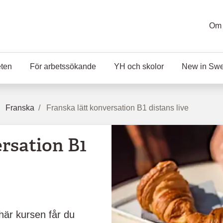
Om 
eten
För arbetssökande
YH och skolor
New in Sw
Franska
Franska lätt konversation B1 distans live
ersation B1
 här kursen får du