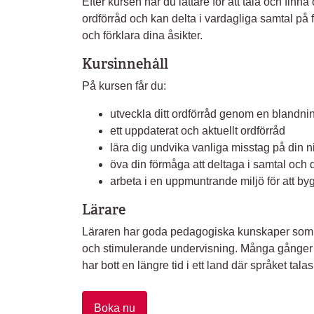
Efter kursen har du lättare för att tala och finna
ordförråd och kan delta i vardagliga samtal på
och förklara dina åsikter.
Kursinnehåll
På kursen får du:
utveckla ditt ordförråd genom en blandn
ett uppdaterat och aktuellt ordförråd
lära dig undvika vanliga misstag på din niv
öva din förmåga att deltaga i samtal och 
arbeta i en uppmuntrande miljö för att by
Lärare
Läraren har goda pedagogiska kunskaper som l
och stimulerande undervisning. Många gånger
har bott en längre tid i ett land där språket talas
Boka nu