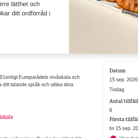
rre lätthet och
ar ditt ordförråd i
Datum
 B1enligt Europarådets nivåskala och
15 sep. 2026 
a ditt talande språk och utöka dina
Tisdag
Antal tillfäl
6
åskala
Första tillfä
tis 15 sep. 2