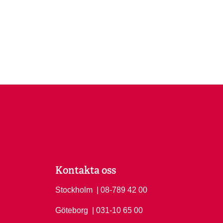
Kontakta oss
Stockholm
Ring Stockholm på
| 08-789 42 00
Göteborg
Ring Göteborg på
| 031-10 65 00