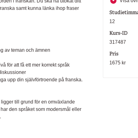
Visa övri
 orden i franskan. Du ska ha utökat ditt
 franska samt kunna länka ihop fraser
Studietimm
12
Kurs-ID
317487
ing av teman och ämnen
Pris
1675 kr
å för att få ett mer korrekt språk
diskussioner
gga upp din självförtroende på franska.
igger till grund för en omväxlande
 har den språket som modersmål eller
.