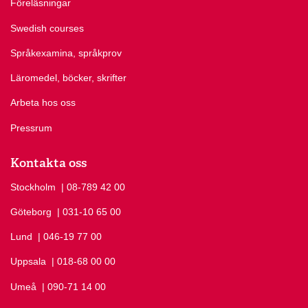
Föreläsningar
Swedish courses
Språkexamina, språkprov
Läromedel, böcker, skrifter
Arbeta hos oss
Pressrum
Kontakta oss
Stockholm
Ring Stockholm på
| 08-789 42 00
Göteborg
Ring Göteborg på
| 031-10 65 00
Lund
Ring Lund på
| 046-19 77 00
Uppsala
Ring Uppsala på
| 018-68 00 00
Umeå
Ring Umeå på
| 090-71 14 00