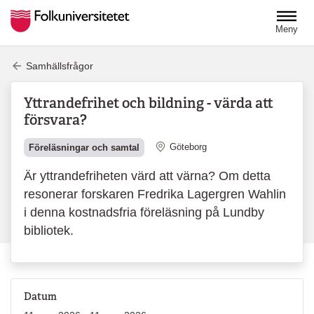
Hoppa till huvudinnehåll
Meny
Samhällsfrågor
Yttrandefrihet och bildning - värda att
försvara?
Plats
Göteborg
Föreläsningar och samtal
Är yttrandefriheten värd att värna? Om detta
resonerar forskaren Fredrika Lagergren Wahlin
i denna kostnadsfria föreläsning på Lundby
bibliotek.
Datum