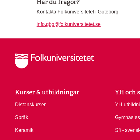
Har du frågor?
Kontakta Folkuniversitetet i Göteborg
info.gbg@folkuniversitetet.se
Kurser & utbildningar
YH och s
Distanskurser
YH-utbildn
Språk
Gymnasies
Keramik
Sfi - svens