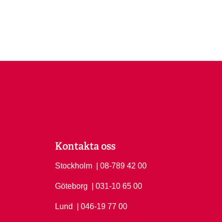
Kontakta oss
Stockholm
Ring Stockholm på
| 08-789 42 00
Göteborg
Ring Göteborg på
| 031-10 65 00
Lund
Ring Lund på
| 046-19 77 00