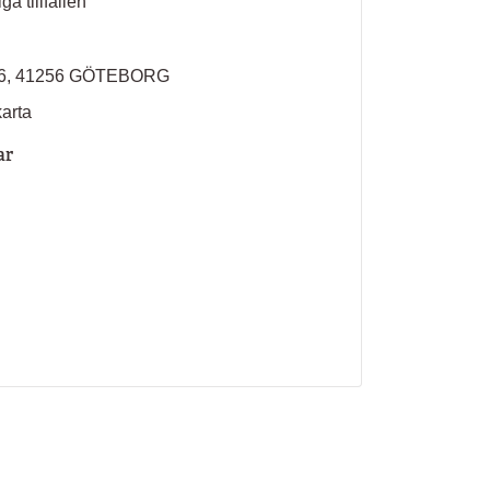
ga tillfällen
n 6, 41256 GÖTEBORG
karta
ar