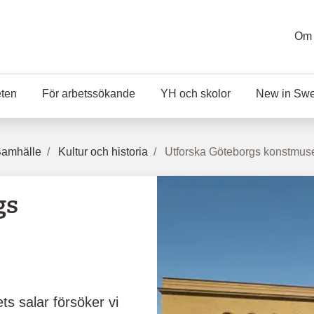
Om 
eten
För arbetssökande
YH och skolor
New in Sw
Samhälle
Kultur och historia
Utforska Göteborgs konstmu
gs
ts salar försöker vi