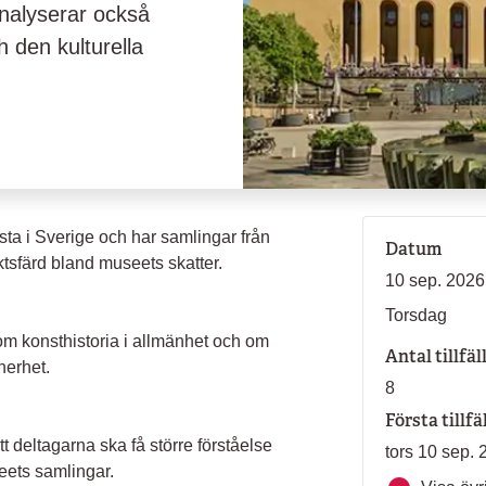
analyserar också
ch den kulturella
ta i Sverige och har samlingar från
Datum
ktsfärd bland museets skatter.
10 sep. 2026
Torsdag
 om konsthistoria i allmänhet och om
Antal tillfäl
erhet.
8
Första tillfä
t deltagarna ska få större förståelse
tors 10 sep. 
ets samlingar.