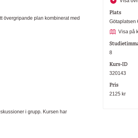
Visa övri
Plats
ett övergripande plan kombinerat med
Götaplatse
Visa på 
Studietimm
8
Kurs-ID
320143
Pris
2125 kr
skussioner i grupp. Kursen har