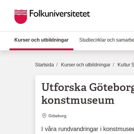
Hoppa till huvudinnehåll
Kurser och utbildningar
(Aktuell sida)
Studiecirklar och samarb
Startsida
Kurser och utbildningar
Kultur 
Utforska Götebor
konstmuseum
Plats
Göteborg
I våra rundvandringar i konstmusee