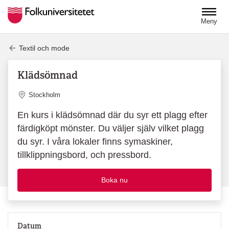
Hoppa till huvudinnehåll
Meny
Textil och mode
Klädsömnad
Plats
Stockholm
En kurs i klädsömnad där du syr ett plagg efter
färdigköpt mönster. Du väljer själv vilket plagg
du syr. I våra lokaler finns symaskiner,
tillklippningsbord, och pressbord.
Boka nu
Datum