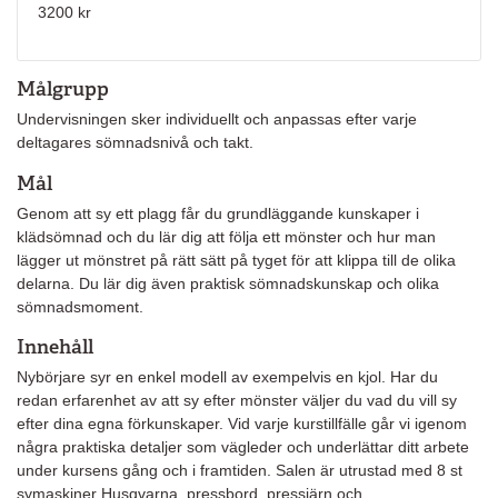
3200 kr
Målgrupp
Undervisningen sker individuellt och anpassas efter varje
deltagares sömnadsnivå och takt.
Mål
Genom att sy ett plagg får du grundläggande kunskaper i
klädsömnad och du lär dig att följa ett mönster och hur man
lägger ut mönstret på rätt sätt på tyget för att klippa till de olika
delarna. Du lär dig även praktisk sömnadskunskap och olika
sömnadsmoment.
Innehåll
Nybörjare syr en enkel modell av exempelvis en kjol. Har du
redan erfarenhet av att sy efter mönster väljer du vad du vill sy
efter dina egna förkunskaper. Vid varje kurstillfälle går vi igenom
några praktiska detaljer som vägleder och underlättar ditt arbete
under kursens gång och i framtiden. Salen är utrustad med 8 st
symaskiner Husqvarna, pressbord, pressjärn och