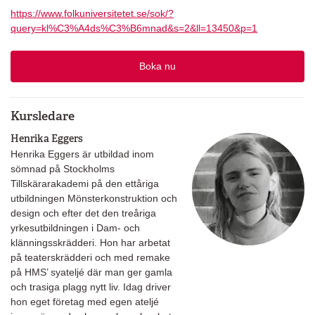
https://www.folkuniversitetet.se/sok/?
query=kl%C3%A4ds%C3%B6mnad&s=2&ll=13450&p=1
Boka nu
Kursledare
Henrika Eggers
Henrika Eggers är utbildad inom
sömnad på Stockholms
Tillskärarakademi på den ettåriga
utbildningen Mönsterkonstruktion och
design och efter det den treåriga
yrkesutbildningen i Dam- och
klänningsskrädderi. Hon har arbetat
på teaterskrädderi och med remake
på HMS’ syateljé där man ger gamla
och trasiga plagg nytt liv. Idag driver
hon eget företag med egen ateljé