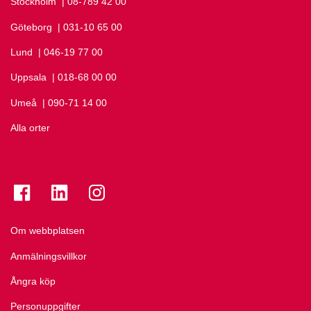
Stockholm
Ring Stockholm på
| 08-789 42 00
Göteborg
Ring Göteborg på
| 031-10 65 00
Lund
Ring Lund på
| 046-19 77 00
Uppsala
Ring Uppsala på
| 018-68 00 00
Umeå
Ring Umeå på
| 090-71 14 00
Alla orter
Se folkuniversitetet på Facebook
Se folkuniversitetet på LinkedIn
Se folkuniversitetet på Instagram
Om webbplatsen
Anmälningsvillkor
Ångra köp
Personuppgifter