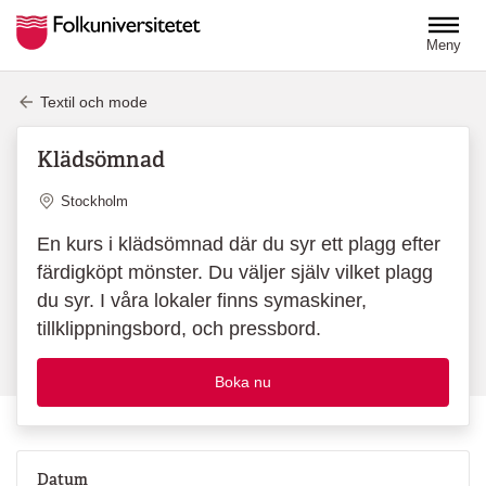
Hoppa till huvudinnehåll
Meny
Textil och mode
Klädsömnad
Plats
Stockholm
En kurs i klädsömnad där du syr ett plagg efter
färdigköpt mönster. Du väljer själv vilket plagg
du syr. I våra lokaler finns symaskiner,
tillklippningsbord, och pressbord.
Boka nu
Datum