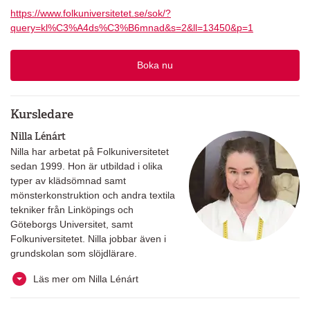
https://www.folkuniversitetet.se/sok/?
query=kl%C3%A4ds%C3%B6mnad&s=2&ll=13450&p=1
Boka nu
Kursledare
Nilla Lénárt
Nilla har arbetat på Folkuniversitetet
sedan 1999. Hon är utbildad i olika
typer av klädsömnad samt
mönsterkonstruktion och andra textila
tekniker från Linköpings och
Göteborgs Universitet, samt
Folkuniversitetet. Nilla jobbar även i
grundskolan som slöjdlärare.
Läs mer om Nilla Lénárt