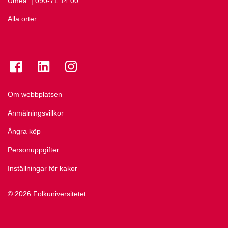
Umeå
Ring Umeå på
| 090-71 14 00
Alla orter
Se folkuniversitetet på Facebook
Se folkuniversitetet på LinkedIn
Se folkuniversitetet på Instagram
Om webbplatsen
Anmälningsvillkor
Ångra köp
Personuppgifter
Inställningar för kakor
© 2026 Folkuniversitetet