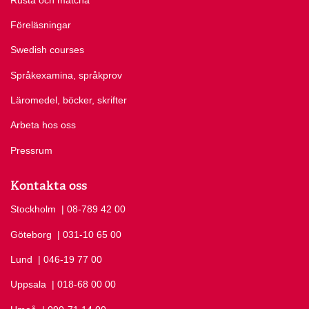
Föreläsningar
Swedish courses
Språkexamina, språkprov
Läromedel, böcker, skrifter
Arbeta hos oss
Pressrum
Kontakta oss
Stockholm
Ring Stockholm på
| 08-789 42 00
Göteborg
Ring Göteborg på
| 031-10 65 00
Lund
Ring Lund på
| 046-19 77 00
Uppsala
Ring Uppsala på
| 018-68 00 00