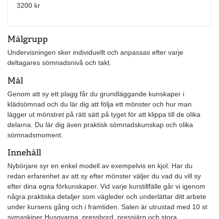
3200 kr
Målgrupp
Undervisningen sker individuellt och anpassas efter varje
deltagares sömnadsnivå och takt.
Mål
Genom att sy ett plagg får du grundläggande kunskaper i
klädsömnad och du lär dig att följa ett mönster och hur man
lägger ut mönstret på rätt sätt på tyget för att klippa till de olika
delarna. Du lär dig även praktisk sömnadskunskap och olika
sömnadsmoment.
Innehåll
Nybörjare syr en enkel modell av exempelvis en kjol. Har du
redan erfarenhet av att sy efter mönster väljer du vad du vill sy
efter dina egna förkunskaper. Vid varje kurstillfälle går vi igenom
några praktiska detaljer som vägleder och underlättar ditt arbete
under kursens gång och i framtiden. Salen är utrustad med 10 st
symaskiner Husqvarna, pressbord, pressjärn och stora