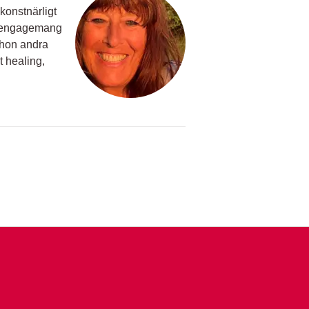
konstnärligt
t engagemang
r hon andra
 healing,