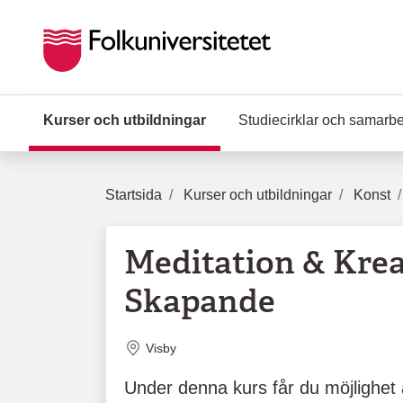
Hoppa till huvudinnehåll
Kurser och utbildningar
(Aktuell sida)
Studiecirklar och samarb
Startsida
Kurser och utbildningar
Konst
Meditation & Krea
Skapande
Plats
Visby
Under denna kurs får du möjlighet 