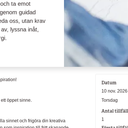
 och ta emot
an genom guidad
leda oss, utan krav
 av, lyssna inåt,
gi.
piration!
Datum
10 nov. 2026
ett öppet sinne.
Torsdag
Antal tillfäl
1
lla sinnet och frigöra din kreativa
Första tillfä
n som inspiration till fritt skapande,