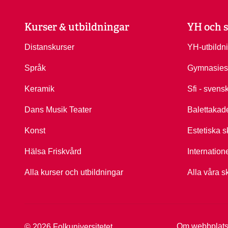
Kurser & utbildningar
YH och s
Distanskurser
YH-utbildn
Språk
Gymnasies
Keramik
Sfi - svens
Dans Musik Teater
Balettakad
Konst
Estetiska s
Hälsa Friskvård
Internation
Alla kurser och utbildningar
Alla våra s
Om webbplat
© 2026 Folkuniversitetet