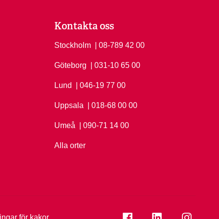
Kontakta oss
Stockholm
Ring Stockholm på
| 08-789 42 00
Göteborg
Ring Göteborg på
| 031-10 65 00
Lund
Ring Lund på
| 046-19 77 00
Uppsala
Ring Uppsala på
| 018-68 00 00
Umeå
Ring Umeå på
| 090-71 14 00
Alla orter
Se folkuniversitetet på
Se folkuniversi
Se folk
ningar för kakor