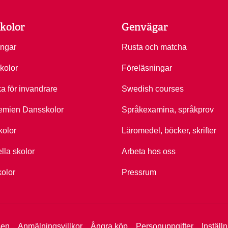
kolor
Genvägar
ingar
Rusta och matcha
kolor
Föreläsningar
ka för invandrare
Swedish courses
emien Dansskolor
Språkexamina, språkprov
kolor
Läromedel, böcker, skrifter
ella skolor
Arbeta hos oss
kolor
Pressrum
sen
Anmälningsvillkor
Ångra köp
Personuppgifter
Inställ