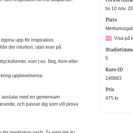
tis 10 nov. 2
Plats
Merkuriusga
Visa på 
 öppna upp för inspiration.
från din intuition, utan krav på
Studietimm
5
trycksformer, som t.ex. färg, form eller
Kurs-ID
 kring upplevelserna.
140683
Pris
ch avslutar med en gemensam
475 kr
rerande, och passar dig som vill prova
r för meditation ingår. Ta med det du