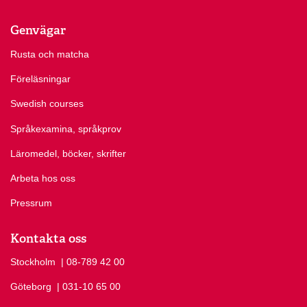
Genvägar
Rusta och matcha
Föreläsningar
Swedish courses
Språkexamina, språkprov
Läromedel, böcker, skrifter
Arbeta hos oss
Pressrum
Kontakta oss
Stockholm
Ring Stockholm på
| 08-789 42 00
Göteborg
Ring Göteborg på
| 031-10 65 00