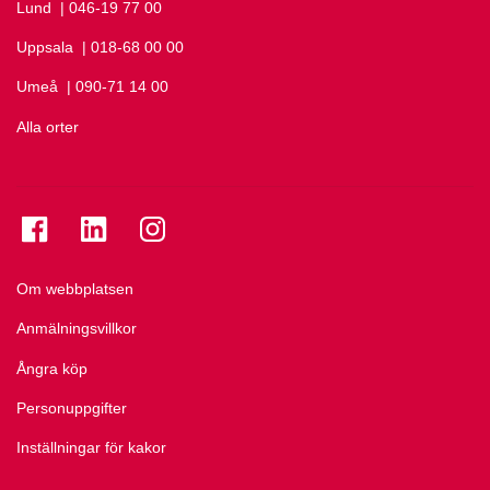
Lund
Ring Lund på
| 046-19 77 00
Uppsala
Ring Uppsala på
| 018-68 00 00
Umeå
Ring Umeå på
| 090-71 14 00
Alla orter
Se folkuniversitetet på Facebook
Se folkuniversitetet på LinkedIn
Se folkuniversitetet på Instagram
Om webbplatsen
Anmälningsvillkor
Ångra köp
Personuppgifter
Inställningar för kakor