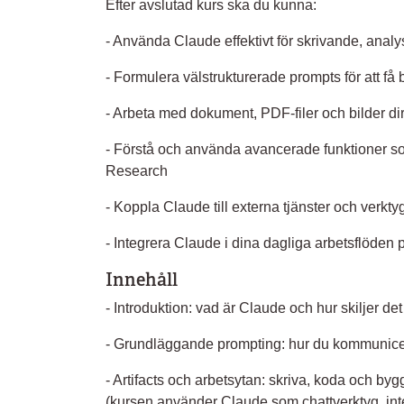
Efter avslutad kurs ska du kunna:
- Använda Claude effektivt för skrivande, anal
- Formulera välstrukturerade prompts för att få 
- Arbeta med dokument, PDF-filer och bilder di
- Förstå och använda avancerade funktioner 
Research
- Koppla Claude till externa tjänster och verkt
- Integrera Claude i dina dagliga arbetsflöden på
Innehåll
- Introduktion: vad är Claude och hur skiljer 
- Grundläggande prompting: hur du kommunicer
- Artifacts och arbetsytan: skriva, koda och by
(kursen använder Claude som chattverktyg, int