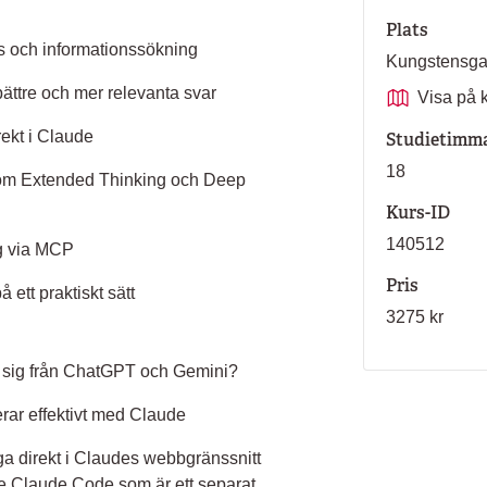
Plats
ys och informationssökning
Kungstensg
bättre och mer relevanta svar
Visa på 
rekt i Claude
Studietimm
18
som Extended Thinking och Deep
Kurs-ID
140512
yg via MCP
Pris
 ett praktiskt sätt
3275 kr
det sig från ChatGPT och Gemini?
ar effektivt med Claude
gga direkt i Claudes webbgränssnitt
e Claude Code som är ett separat