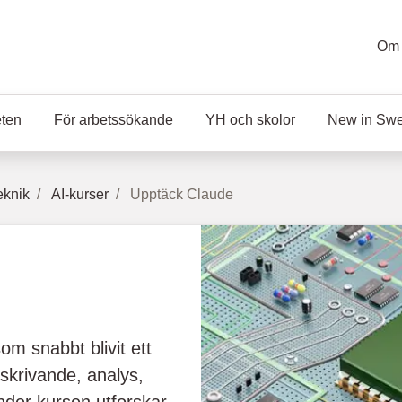
Om 
eten
För arbetssökande
YH och skolor
New in Sw
eknik
AI-kurser
Upptäck Claude
om snabbt blivit ett
 skrivande, analys,