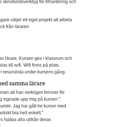
s skrivbordsverktyg för filhantering och
are väljer ett eget projekt att arbeta
k från läraren
av lärare. Kursen ges i klassrum och
till wifi. Wifi finns på plats.
 resurslista under kursens gång.
 med samma lärare
 man att han verkligen brinner för
jag signade upp mig på kursen.”
humör. Jag har gått tre kurser med
tiskt bra helt enkelt.”
 hjälpa alla utifrån deras
”