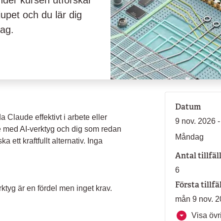
nder kursen utforskar
upet och du lär dig
dag.
Datum
da Claude effektivt i arbete eller
9 nov. 2026 
re med AI-verktyg och dig som redan
Måndag
 ett kraftfullt alternativ. Inga
Antal tillfäl
6
Första tillfä
tyg är en fördel men inget krav.
mån 9 nov. 2
Visa övri