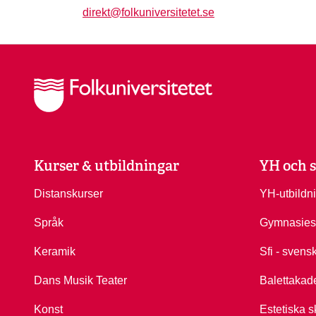
direkt@folkuniversitetet.se
Kurser & utbildningar
YH och s
Distanskurser
YH-utbildn
Språk
Gymnasies
Keramik
Sfi - svens
Dans Musik Teater
Balettakad
Konst
Estetiska s