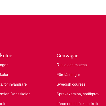
kolor
Genvägar
ingar
Rusta och matcha
kolor
Föreläsningar
ka för invandrare
Swedish courses
emien Dansskolor
Språkexamina, språkprov
kolor
Läromedel, böcker, skrifter