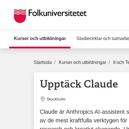
Hoppa till huvudinnehåll
Kurser och utbildningar
(Aktuell sida)
Studiecirklar och samarb
Startsida
Kurser och utbildningar
It och T
Upptäck Claude
Plats
Stockholm
Claude är Anthropics AI-assistent s
av de mest kraftfulla verktygen för