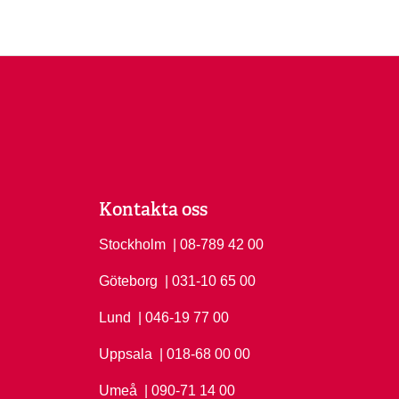
Kontakta oss
Stockholm
Ring Stockholm på
| 08-789 42 00
Göteborg
Ring Göteborg på
| 031-10 65 00
Lund
Ring Lund på
| 046-19 77 00
Uppsala
Ring Uppsala på
| 018-68 00 00
Umeå
Ring Umeå på
| 090-71 14 00