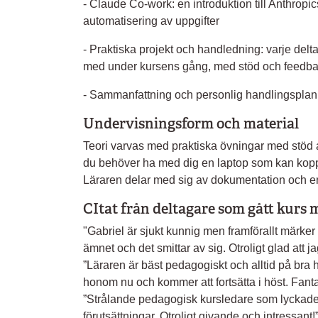
- Claude Co-work: en introduktion till Anthropic
automatisering av uppgifter
- Praktiska projekt och handledning: varje deltag
med under kursens gång, med stöd och feedbac
- Sammanfattning och personlig handlingsplan
Undervisningsform och material
Teori varvas med praktiska övningar med stöd 
du behöver ha med dig en laptop som kan kopplas 
Läraren delar med sig av dokumentation och en
CItat från deltagare som gått kurs
"Gabriel är sjukt kunnig men framförallt märker
ämnet och det smittar av sig. Otroligt glad att 
”Läraren är bäst pedagogiskt och alltid på bra 
honom nu och kommer att fortsätta i höst. Fantas
”Strålande pedagogisk kursledare som lyckades
förutsättningar. Otroligt givande och intressant!