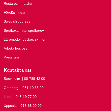
Rusta och matcha
Föreläsningar
Swedish courses
Språkexamina, språkprov
Läromedel, böcker, skrifter
Arbeta hos oss
Pressrum
Kontakta oss
Stockholm
Ring Stockholm på
| 08-789 42 00
Göteborg
Ring Göteborg på
| 031-10 65 00
Lund
Ring Lund på
| 046-19 77 00
Uppsala
Ring Uppsala på
| 018-68 00 00