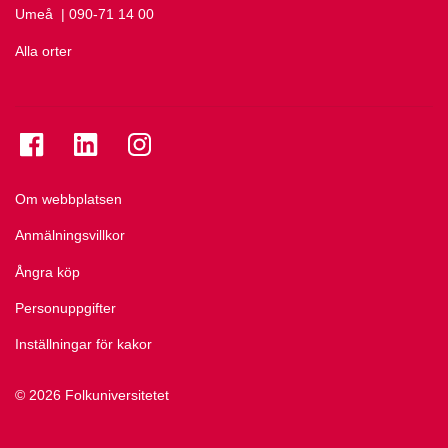
Umeå
Ring Umeå på
| 090-71 14 00
Alla orter
Se folkuniversitetet på Facebook
Se folkuniversitetet på LinkedIn
Se folkuniversitetet på Instagram
Om webbplatsen
Anmälningsvillkor
Ångra köp
Personuppgifter
Inställningar för kakor
© 2026 Folkuniversitetet