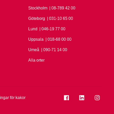
Stockholm
Ring Stockholm på
| 08-789 42 00
Göteborg
Ring Göteborg på
| 031-10 65 00
Lund
Ring Lund på
| 046-19 77 00
Uppsala
Ring Uppsala på
| 018-68 00 00
Umeå
Ring Umeå på
| 090-71 14 00
Alla orter
Se folkuniversitetet på
Se folkuniversi
Se folk
ningar för kakor