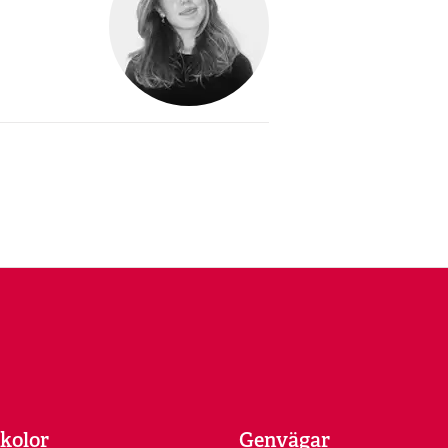
kolor
Genvägar