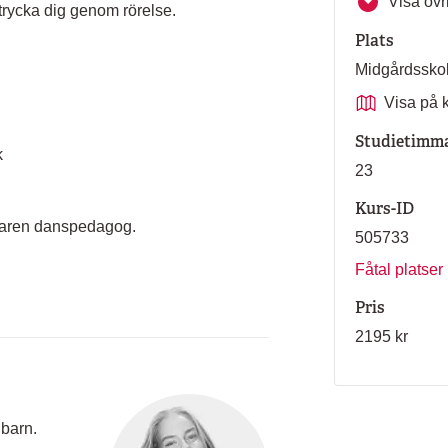
Visa övri
ttrycka dig genom rörelse.
Plats
Midgårdssko
Visa på 
Studietimm
k
23
Kurs-ID
rfaren danspedagog.
505733
Fåtal platser
Pris
2195 kr
 barn.