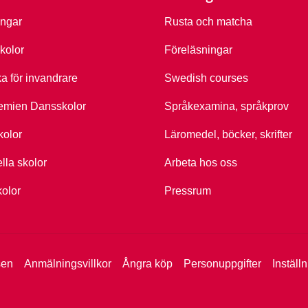
ingar
Rusta och matcha
kolor
Föreläsningar
ka för invandrare
Swedish courses
emien Dansskolor
Språkexamina, språkprov
kolor
Läromedel, böcker, skrifter
ella skolor
Arbeta hos oss
kolor
Pressrum
sen
Anmälningsvillkor
Ångra köp
Personuppgifter
Inställ