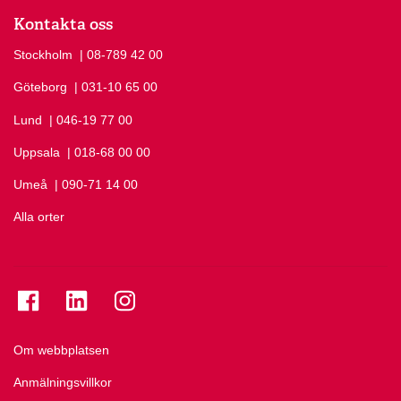
Kontakta oss
Stockholm
Ring Stockholm på
| 08-789 42 00
Göteborg
Ring Göteborg på
| 031-10 65 00
Lund
Ring Lund på
| 046-19 77 00
Uppsala
Ring Uppsala på
| 018-68 00 00
Umeå
Ring Umeå på
| 090-71 14 00
Alla orter
Se folkuniversitetet på Facebook
Se folkuniversitetet på LinkedIn
Se folkuniversitetet på Instagram
Om webbplatsen
Anmälningsvillkor