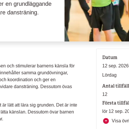
ger en grundläggande
are dansträning.
Datum
en och stimulerar barnens känsla för
12 sep. 2026
r innehåller samma grundövningar,
Lördag
 och koordination och ger en
Antal tillfäl
l vidare dansträning. Dessutom övas
12
Första tillfä
r lätt att lära sig grunden. Det är inte
lör 12 sep. 2
n rätta känslan. Dessutom övar barnen
r.
Visa övri