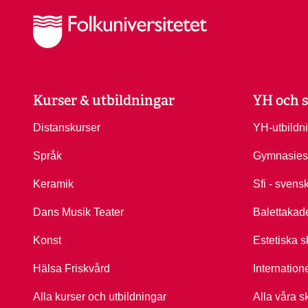
Kurser & utbildningar
YH och s
Distanskurser
YH-utbildn
Språk
Gymnasies
Keramik
Sfi - svens
Dans Musik Teater
Balettakad
Konst
Estetiska s
Hälsa Friskvård
Internation
Alla kurser och utbildningar
Alla våra s