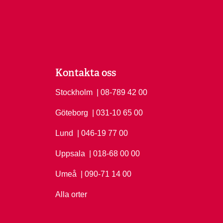
Kontakta oss
Stockholm
Ring Stockholm på
| 08-789 42 00
Göteborg
Ring Göteborg på
| 031-10 65 00
Lund
Ring Lund på
| 046-19 77 00
Uppsala
Ring Uppsala på
| 018-68 00 00
Umeå
Ring Umeå på
| 090-71 14 00
Alla orter