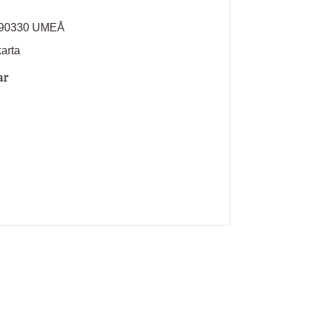
 90330 UMEÅ
karta
ar