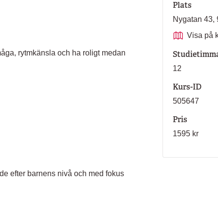
Plats
Nygatan 43,
Visa på 
rmåga, rytmkänsla och ha roligt medan
Studietimm
12
Kurs-ID
505647
Pris
1595 kr
ade efter barnens nivå och med fokus