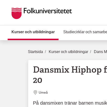
Hoppa till huvudinnehåll
Kurser och utbildningar
(Aktuell sida)
Studiecirklar och samarb
Startsida
Kurser och utbildningar
Dans Mu
Dansmix Hiphop f
20
Plats
Umeå
På dansmixen tränar barnen musikal