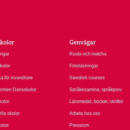
kolor
Genvägar
ingar
Rusta och matcha
kolor
Föreläsningar
ka för invandrare
Swedish courses
emien Dansskolor
Språkexamina, språkprov
kolor
Läromedel, böcker, skrifter
ella skolor
Arbeta hos oss
kolor
Pressrum