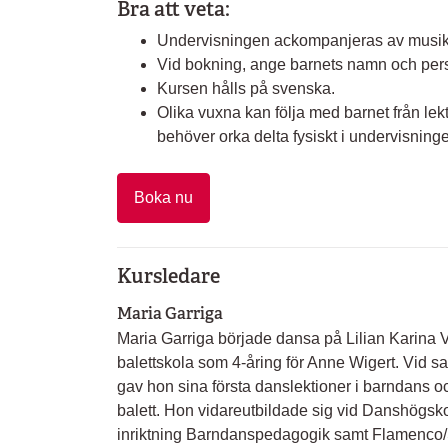
Bra att veta:
Undervisningen ackompanjeras av musi
Vid bokning, ange barnets namn och pers
Kursen hålls på svenska.
Olika vuxna kan följa med barnet från lekt
behöver orka delta fysiskt i undervisning
Boka nu
Kursledare
Maria Garriga
Maria Garriga började dansa på Lilian Karina 
balettskola som 4-åring för Anne Wigert. Vid 
gav hon sina första danslektioner i barndans o
balett. Hon vidareutbildade sig vid Danshögs
inriktning Barndanspedagogik samt Flamenco