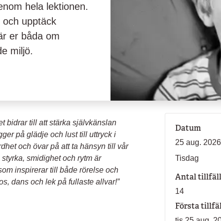
nom hela lektionen.
s och upptäck
 Lär er båda om
de miljö.
 bidrar till att stärka självkänslan
Datum
er på glädje och lust till uttryck i
25 aug. 2026
rdhet och övar på att ta hänsyn till vår
 styrka, smidighet och rytm är
Tisdag
som inspirerar till både rörelse och
Antal tillfäl
os, dans och lek på fullaste allvar!”
14
Första tillfä
tis 25 aug. 2