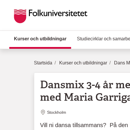
Hoppa till huvudinnehåll
Kurser och utbildningar
(Aktuell sida)
Studiecirklar och samarb
Startsida
Kurser och utbildningar
Dans Mu
Dansmix 3-4 år m
med Maria Garrig
Plats
Stockholm
Vill ni dansa tillsammans? På den