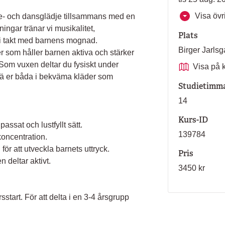
Visa övri
lse- och dansglädje tillsammans med en
gar tränar vi musikalitet,
Plats
 i takt med barnens mognad.
Birger Jarl
r som håller barnen aktiva och stärker
Som vuxen deltar du fysiskt under
Visa på 
Klä er båda i bekväma kläder som
Studietimm
14
Kurs-ID
assat och lustfyllt sätt.
139784
koncentration.
ör att utveckla barnets uttryck.
Pris
 deltar aktivt.
3450 kr
start. För att delta i en 3-4 årsgrupp