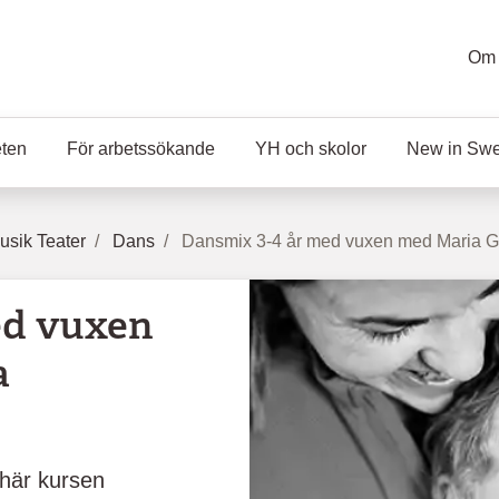
Om 
eten
För arbetssökande
YH och skolor
New in Sw
sik Teater
Dans
Dansmix 3-4 år med vuxen med Maria G
ed vuxen
a
 här kursen