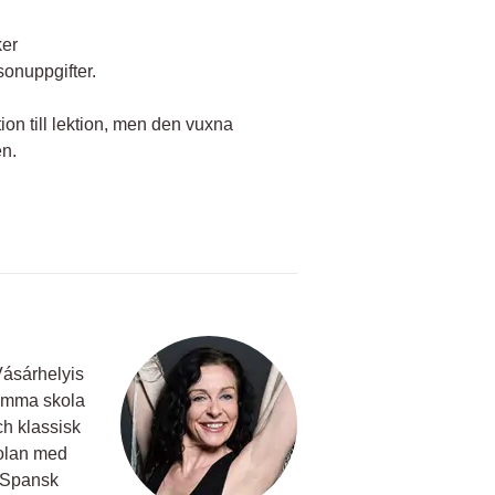
ker
onuppgifter.
ion till lektion, men den vuxna
en.
Vásárhelyis
samma skola
ch klassisk
kolan med
/Spansk