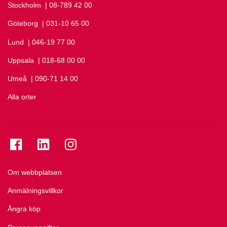
Stockholm
Ring Stockholm på
| 08-789 42 00
Göteborg
Ring Göteborg på
| 031-10 65 00
Lund
Ring Lund på
| 046-19 77 00
Uppsala
Ring Uppsala på
| 018-68 00 00
Umeå
Ring Umeå på
| 090-71 14 00
Alla orter
Se folkuniversitetet på Facebook
Se folkuniversitetet på LinkedIn
Se folkuniversitetet på Instagram
Om webbplatsen
Anmälningsvillkor
Ångra köp