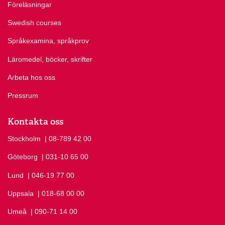
Föreläsningar
Swedish courses
Språkexamina, språkprov
Läromedel, böcker, skrifter
Arbeta hos oss
Pressrum
Kontakta oss
Stockholm
Ring Stockholm på
| 08-789 42 00
Göteborg
Ring Göteborg på
| 031-10 65 00
Lund
Ring Lund på
| 046-19 77 00
Uppsala
Ring Uppsala på
| 018-68 00 00
Umeå
Ring Umeå på
| 090-71 14 00