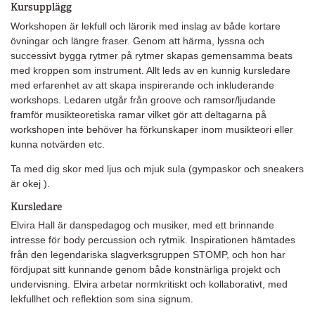
Kursupplägg
Workshopen är lekfull och lärorik med inslag av både kortare
övningar och längre fraser. Genom att härma, lyssna och
successivt bygga rytmer på rytmer skapas gemensamma beats
med kroppen som instrument. Allt leds av en kunnig kursledare
med erfarenhet av att skapa inspirerande och inkluderande
workshops. Ledaren utgår från groove och ramsor/ljudande
framför musikteoretiska ramar vilket gör att deltagarna på
workshopen inte behöver ha förkunskaper inom musikteori eller
kunna notvärden etc.
Ta med dig skor med ljus och mjuk sula (gympaskor och sneakers
är okej ).
Kursledare
Elvira Hall är danspedagog och musiker, med ett brinnande
intresse för body percussion och rytmik. Inspirationen hämtades
från den legendariska slagverksgruppen STOMP, och hon har
fördjupat sitt kunnande genom både konstnärliga projekt och
undervisning. Elvira arbetar normkritiskt och kollaborativt, med
lekfullhet och reflektion som sina signum.