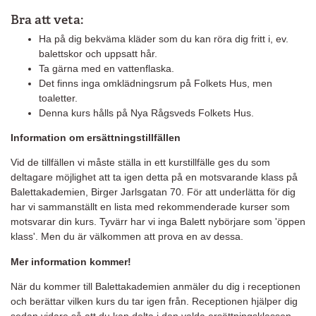
Bra att veta:
Ha på dig bekväma kläder som du kan röra dig fritt i, ev.
balettskor och uppsatt hår.
Ta gärna med en vattenflaska.
Det finns inga omklädningsrum på Folkets Hus, men
toaletter.
Denna kurs hålls på Nya Rågsveds Folkets Hus.
Information om ersättningstillfällen
Vid de tillfällen vi måste ställa in ett kurstillfälle ges du som
deltagare möjlighet att ta igen detta på en motsvarande klass på
Balettakademien, Birger Jarlsgatan 70. För att underlätta för dig
har vi sammanställt en lista med rekommenderade kurser som
motsvarar din kurs. Tyvärr har vi inga Balett nybörjare som 'öppen
klass'. Men du är välkommen att prova en av dessa.
Mer information kommer!
När du kommer till Balettakademien anmäler du dig i receptionen
och berättar vilken kurs du tar igen från. Receptionen hjälper dig
sedan vidare så att du kan delta i den valda ersättningsklassen.