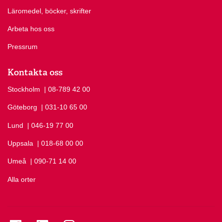
Läromedel, böcker, skrifter
Arbeta hos oss
Pressrum
Kontakta oss
Stockholm
Ring Stockholm på
| 08-789 42 00
Göteborg
Ring Göteborg på
| 031-10 65 00
Lund
Ring Lund på
| 046-19 77 00
Uppsala
Ring Uppsala på
| 018-68 00 00
Umeå
Ring Umeå på
| 090-71 14 00
Alla orter