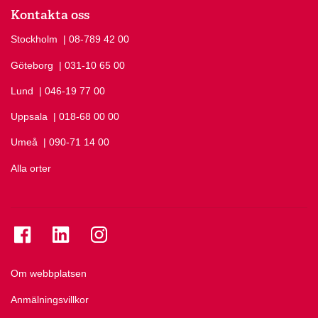
Kontakta oss
Stockholm
Ring Stockholm på
| 08-789 42 00
Göteborg
Ring Göteborg på
| 031-10 65 00
Lund
Ring Lund på
| 046-19 77 00
Uppsala
Ring Uppsala på
| 018-68 00 00
Umeå
Ring Umeå på
| 090-71 14 00
Alla orter
Se folkuniversitetet på Facebook
Se folkuniversitetet på LinkedIn
Se folkuniversitetet på Instagram
Om webbplatsen
Anmälningsvillkor