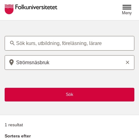
Hoppa till huvudinnehåll
Meny
Ämne
Plats
Sök
1
resultat
Sortera efter