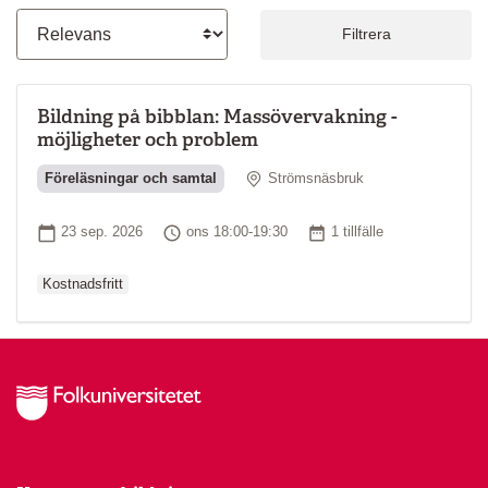
Filtrera
Bildning på bibblan: Massövervakning -
möjligheter och problem
Plats
Föreläsningar och samtal
Strömsnäsbruk
Ordinarie pri
Startdatum
Tid
Antal tillfällen
23 sep. 2026
ons 18:00-19:30
1 tillfälle
Kostnadsfritt