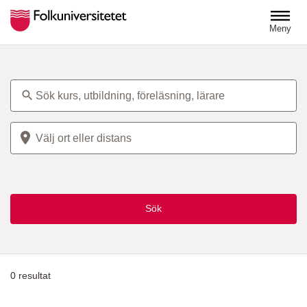
Hoppa till huvudinnehåll
Meny
Ämne
Plats
Sök
0
resultat