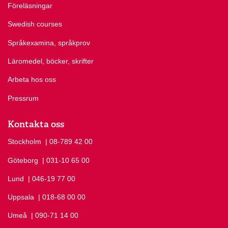
Föreläsningar
Swedish courses
Språkexamina, språkprov
Läromedel, böcker, skrifter
Arbeta hos oss
Pressrum
Kontakta oss
Stockholm
Ring Stockholm på
| 08-789 42 00
Göteborg
Ring Göteborg på
| 031-10 65 00
Lund
Ring Lund på
| 046-19 77 00
Uppsala
Ring Uppsala på
| 018-68 00 00
Umeå
Ring Umeå på
| 090-71 14 00