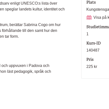
Plats
ldsarv enligt UNESCO:s lista över
en speglar landets kultur, identitet och
Kungstensg
Visa på 
ntrum, berättar Sabrina Cogo om hur
Studietimm
s förhållande till den samt hur den
1
en tar form.
Kurs-ID
140487
Pris
ödd och uppvuxen i Padova och
225 kr
 hon läst pedagogik, språk och