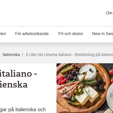
Om 
eten
För arbetssökande
YH och skolor
New in Sw
Italienska
Il cibo nel cinema italiano - föreläsning på italie
italiano -
lienska
gar på italienska och