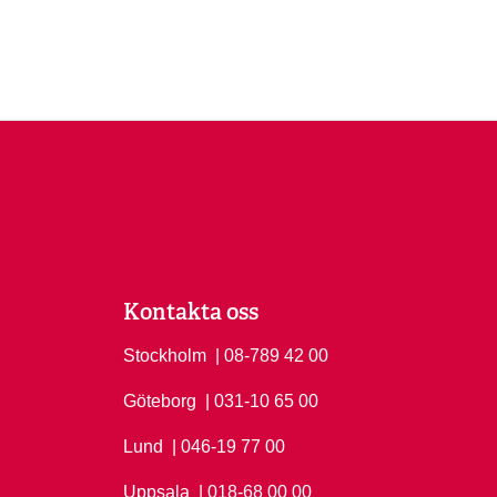
Kontakta oss
Stockholm
Ring Stockholm på
| 08-789 42 00
Göteborg
Ring Göteborg på
| 031-10 65 00
Lund
Ring Lund på
| 046-19 77 00
Uppsala
Ring Uppsala på
| 018-68 00 00