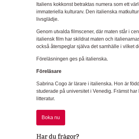
Italiens kokkonst betraktas numera som ett vär
immateriella kulturarv. Den italienska matkultur
livsglädje.
Genom utvalda filmscener, där maten står i ce
italiensk film har skildrat maten och italienarna
också återspeglar själva det samhälle i vilket d
Föreläsningen ges på italienska.
Föreläsare
Sabrina Cogo är lärare i italienska. Hon är f
studerade på universitet i Venedig. Främst har
litteratur.
Boka nu
Har du frågor?