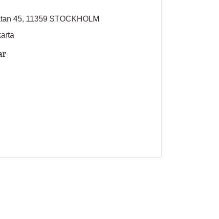
atan 45, 11359 STOCKHOLM
karta
ar