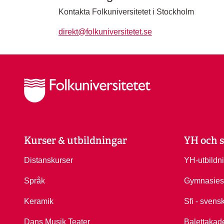
Kontakta Folkuniversitetet i Stockholm
direkt@folkuniversitetet.se
Kurser & utbildningar
YH och s
Distanskurser
YH-utbildn
Språk
Gymnasies
Keramik
Sfi - svens
Dans Musik Teater
Balettakad