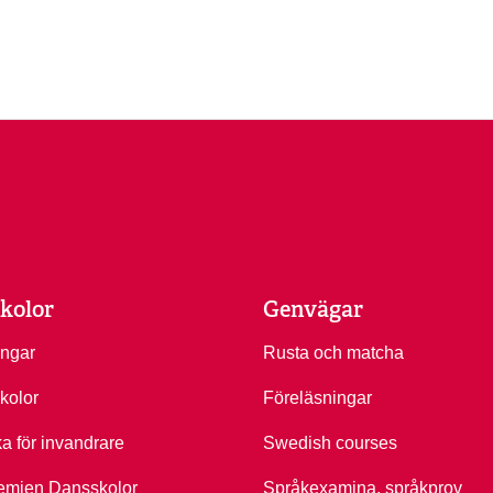
kolor
Genvägar
ingar
Rusta och matcha
kolor
Föreläsningar
ka för invandrare
Swedish courses
emien Dansskolor
Språkexamina, språkprov